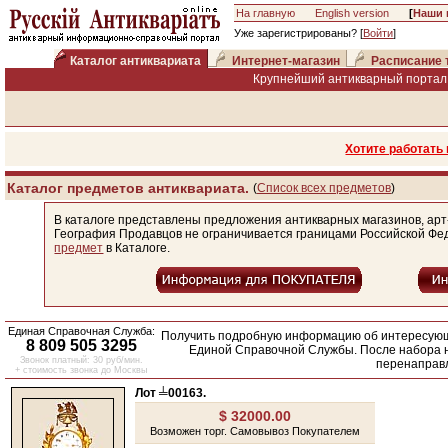
На главную
English version
[
Наши 
Уже зарегистрированы? [
Войти
]
Каталог антиквариата
Интернет-магазин
Расписание 
Крупнейший антикварный портал 
Хотите работать
Каталог предметов антиквариата.
(
Список всех предметов
)
В каталоге представлены предложения антикварных магазинов, арт
География Продавцов не ограничивается границами Российской Фе
предмет
в Каталоге.
Единая Справочная Служба:
Получить подробную информацию об интересующ
8 809 505 3295
Единой Справочной Службы. После набора н
Звонок платный: 30 руб/мин.
перенаправл
+ стоимость звонка до Москвы
Лот ╧00163.
$ 32000.00
Возможен торг.
Самовывоз Покупателем