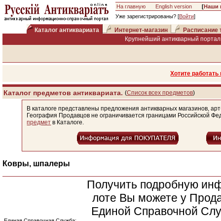
На главную
English version
[
Наши 
Уже зарегистрированы? [
Войти
]
Каталог антиквариата
Интернет-магазин
Расписание 
Крупнейший антикварный портал 
Хотите работать
Каталог предметов антиквариата.
(
Список всех предметов
)
В каталоге представлены предложения антикварных магазинов, арт
География Продавцов не ограничивается границами Российской Фе
предмет
в Каталоге.
Ковры, шпалеры
Получить подробную ин
лоте Вы можете у Прода
Единой Справочной Слу
Единая Справочная Служба: