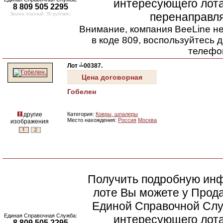
интересующего лота
8 809 505 2295
перенаправля
Звонок платный: 30 руб/мин.
Внимание, компания BeeLine н
в коде 809, воспользуйтесь 
телефо
Лот ╧00387.
Цена договорная
Гобелен
другие
Категория:
Ковры, шпалеры
Место нахождения:
Россия
Москва
изображения
Получить подробную ин
лоте Вы можете у Прода
Единой Справочной Слу
Единая Справочная Служба:
интересующего лота
8 809 505 2295