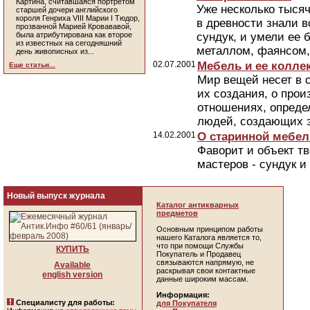
Картина, считавшаяся портретом
Уже несколько тысяч
старшей дочери английского
короля Генриха VIII Марии I Тюдор,
в древности знали в
прозванной Марией Кровававой,
была атрибутирована как второе
сундук, и умели ее 
из известных на сегодняшний
металлом, фаянсом, 
день живописных из...
02.07.2001
Мебель и ее колле
Еще статьи...
Мир вещей несет в 
их создания, о про
отношениях, опреде
людей, создающих э
14.02.2001
О старинной мебел
Фаворит и объект т
мастеров - сундук и 
Новый выпуск журнала
Каталог антикварных
предметов
Основным принципом работы
нашего Каталога является то,
что при помощи Службы
КУПИТЬ
Покупатель и Продавец
связываются напрямую, не
Available
раскрывая свои контактные
english version
данные широким массам.
Информация:
Специалисту для работы:
для Покупателя