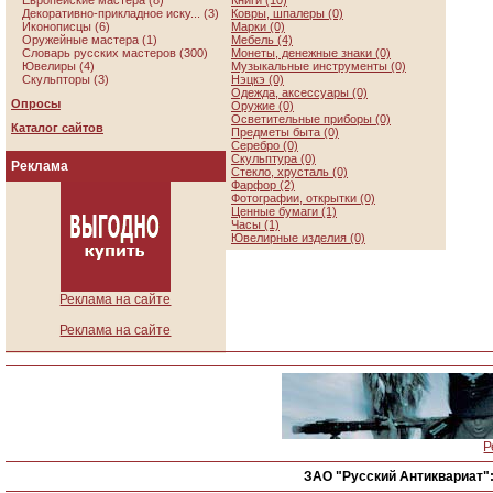
Европейские мастера (8)
Книги (10)
Декоративно-прикладное иску... (3)
Ковры, шпалеры (0)
Иконописцы (6)
Марки (0)
Оружейные мастера (1)
Мебель (4)
Словарь русских мастеров (300)
Монеты, денежные знаки (0)
Ювелиры (4)
Музыкальные инструменты (0)
Скульпторы (3)
Нэцкэ (0)
Одежда, аксессуары (0)
Опросы
Оружие (0)
Осветительные приборы (0)
Каталог сайтов
Предметы быта (0)
Серебро (0)
Скульптура (0)
Реклама
Стекло, хрусталь (0)
Фарфор (2)
Фотографии, открытки (0)
Ценные бумаги (1)
Часы (1)
Ювелирные изделия (0)
Реклама на сайте
Реклама на сайте
Р
ЗАО "Русский Антиквариат"