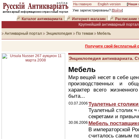
На главную
English version
[
Наши 
Уже зарегистрированы? [
Войти
]
Каталог антиквариата
Интернет-магазин
Расписание 
Крупнейший антикварный портал 
Антикварный портал
Энциклопедия
По темам
Мебель
Получите свой бесплатный 
Энциклопедия антиквариата. С
Мебель
Мир вещей несет в себе це
производственных и общ
характер всего жизненного
быта...
03.07.2006
Туалетные столики
Туалетный столик ≈
секретами и привыч
30.06.2006
Мебель поставщик
В императорской Ро
считалось самым по