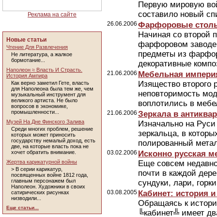
Первую мировую вой
составило новый сп
Реклама на сайте
26.06.2006
Фарфоровые столы
Начиная со второй п
Новые статьи
фарфоровом заводе
Чтение Для Развлечения
предметы из фарфор
Не литература, а жалкое
бормотание...
декоративные компо
Наполеон ≈ Власть И Страсть.
21.06.2006
Мебельная импери
История Ампира
Изящество второго р
Как верно заметил Гете, власть
для Наполеона была тем же, чем
неповторимость мод
музыкальный инструмент для
великого артиста. Не было
воплотились в мебе
вопросов в экономике,
промышленности...
21.06.2006
Зеркала в антиква
Музей На Дне Финского Залива
Изначально на Руси
Среди многих проблем, решение
зеркальца, в которы
которых может приносить
государству немалый доход, есть
полированный метал
две, на которые власть пока не
хочет обратить внимание.
03.02.2006
Исконно русская м
Жертва карикатурной войны
Еще совсем недавно,
> В серии карикатур,
почти в каждой дер
посвященных войне 1812 года,
главным персонажем был
сундуки, лари, горки
Наполеон. Художники в своих
03.08.2005
Кабинет: история 
сатирических рисунках
низводили...
Обращаясь к истори
Еще статьи...
╚кабинет╩ имеет дв