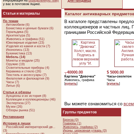
Информация на
определенную тему
для Продавца
у вас в почтовом ящике.
Статьи и материалы
Каталог антикварных предметов
В каталоге представлены предло
По темам
Автомобили (6)
коллекционеров и частных лиц. 
Бонистика и ценные бумаги (6)
границами Российской Федераци
Геральдика (5)
Архитектура (5)
Живопись и графика (51)
Ювелирные изделия (23)
Изделия из камня и кости (7)
Иконопись (13)
Букинистика (13)
Мебель
(14)
Монеты и медали (25)
Оружие (19)
Осветительные приборы (4)
Керамика и стекло (26)
┬40000.00
$ 5000.00
Текстиль и аксессуары (7)
Картина "Девочка"
Часы-скелетон
Филателия и филокартия (9)
Живопись, графика
Часы
Часы (7)
[
купить
]
[
купить
]
Литье (6)
Статьи и обзоры
Аукционы и их история (8)
Коллекции и коллекционеры (46)
Экспертиза (27)
Вы можете ознакомиться со
всем
Музеи (26)
Обзоры рынка (51)
Группы предметов
Реставрация
Бронза (0)
История в лицах
Гравюры (1)
Российский императорский дв...
Живопись, графика (2)
(3)
Иконы, церковная утварь (0)