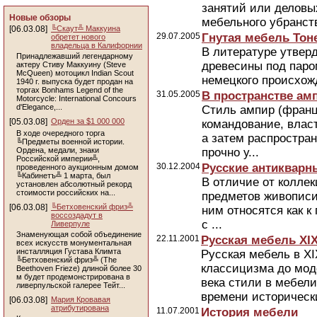
занятий или деловы
Новые обзоры
мебельного убранст
[06.03.08]
╚Скаут╩ Маккуина
29.07.2005
Гнутая мебель Тон
обретет нового
владельца в Калифорнии
В литературе утверд
Принадлежавший легендарному
древесины под паро
актеру Стиву Маккуину (Steve
McQueen) мотоцикл Indian Scout
немецкого происхож
1940 г. выпуска будет продан на
торгах Bonhams Legend of the
31.05.2005
В пространстве ам
Motorcycle: International Concours
d'Elegance,...
Стиль ампир (франц.
[05.03.08]
Орден за $1 000 000
командование, власт
В ходе очередного торга
а затем распростран
╚Предметы военной истории.
Ордена, медали, знаки
прочно у...
Российской империи╩,
30.12.2004
Русские антикварн
проведенного аукционным домом
╚Кабинетъ╩ 1 марта, был
В отличие от колле
установлен абсолютный рекорд
стоимости российских на...
предметов живописи,
[06.03.08]
╚Бетховенский фриз╩
ним относятся как 
воссоздадут в
с ...
Ливерпуле
Знаменующая собой объединение
22.11.2001
Русская мебель XIX
всех искусств монументальная
инсталляция Густава Климта
Русская мебель в XI
╚Бетховенский фриз╩ (The
классицизма до моде
Beethoven Frieze) длиной более 30
м будет продемонстрирована в
века стили в мебели
ливерпульской галерее Тейт...
времени историческ
[06.03.08]
Мария Кровавая
атрибутирована
11.07.2001
История мебели