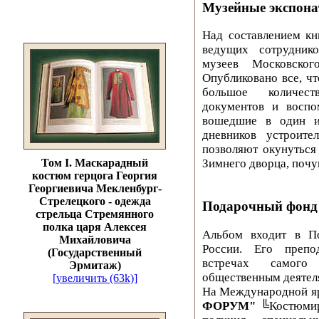
Музейные экспона
Над составлением кн
ведущих сотруднико
музеев Московско
Опубликовано все, чт
большое количест
документов и воспо
вошедшие в один и
дневников устроит
позволяют окунуться
Том I. Маскарадный
Зимнего дворца, почу
костюм герцога Георгия
Георгиевича Мекленбург-
Стрелецкого - одежда
Подарочный фонд 
стрельца Стремянного
полка царя Алексея
Альбом входит в П
Михайловича
России. Его препо
(Государственный
встречах самого
Эрмитаж)
общественным деятел
[увеличить (63k)]
На Международной я
ФОРУМ"
╚Костюмир