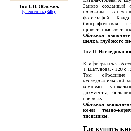
Катина-Ярцева, А. Шум
Заново созданный а
Том I, II. Обложка.
половины отпеча
[увеличить (34k)]
фотографий. Каждо
биографическая 
приведенные сведени
Обложка выполнена
шелка, глубокого ти
Том II.
Исследования
Р.Гафифуллин, С. Аме
Т. Шатунова. - 128 с., 5
Том объединил
исследовательский м
костюмы, уникаль
документы, больши
впервые.
Обложка выполнена
кожи темно-кори
тиснением.
Где купить кн