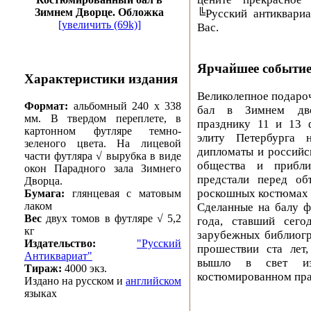
Зимнем Дворце. Обложка
╚Русский антиквариа
[увеличить (69k)]
Вас.
Ярчайшее событие
Характеристики издания
Великолепное подаро
Формат:
альбомный 240 х 338
бал в Зимнем дво
мм. В твердом переплете, в
празднику 11 и 13 
картонном футляре темно-
элиту Петербурга 
зеленого цвета. На лицевой
дипломаты и российс
части футляра √ вырубка в виде
общества и прибли
окон Парадного зала Зимнего
предстали перед об
Дворца.
роскошных костюмах 
Бумага:
глянцевая с матовым
лаком
Сделанные на балу ф
Вес
двух томов в футляре √ 5,2
года, ставший сег
кг
зарубежных библиогр
Издательство:
"Русский
прошествии ста лет,
Антиквариат"
вышло в свет из
Тираж:
4000 экз.
костюмированном пра
Издано на русском и
английском
языках