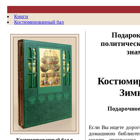
Книги
Костюмированный бал
Подарок
политическ
зна
Костюми
Зим
Подарочное
Если Вы ищете дорог
домашнюю библиотек
цените прекрасное
Костюмированный бал в