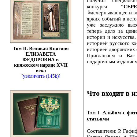
получил специал
конкурса
"СЕР
╚исчерпывающее и ве
ярких событий в ист
уже заслужило выс
теперь дело за цени
истории и искусства,
историей русского ко
Том II. Великая Княгиня
историей дворянских
ЕЛИЗАВЕТА
Приглашаем и Вас 
ФЕДОРОВНА в
подарочным изданием
княжеском наряде XVII
века
[увеличить (145k)]
Что входит в и
Том I.
Альбом с фот
статьями
Составители: Р. Гафи