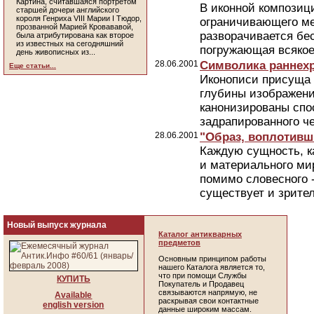
Картина, считавшаяся портретом
В иконной композици
старшей дочери английского
короля Генриха VIII Марии I Тюдор,
ограничивающего ме
прозванной Марией Кровававой,
разворачивается бе
была атрибутирована как второе
из известных на сегодняшний
погружающая всякое 
день живописных из...
28.06.2001
Символика раннехр
Еще статьи...
Иконописи присуща 
глубины изображения
канонизированы спо
задрапированного че
28.06.2001
"Образ, воплотивш
Каждую сущность, к
и материального ми
помимо словесного -
существует и зрител
Новый выпуск журнала
Каталог антикварных
предметов
Основным принципом работы
нашего Каталога является то,
что при помощи Службы
КУПИТЬ
Покупатель и Продавец
связываются напрямую, не
Available
раскрывая свои контактные
english version
данные широким массам.