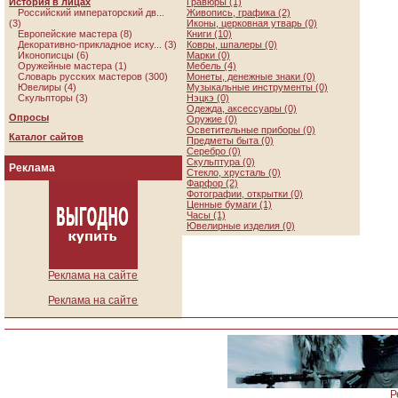
История в лицах
Гравюры (1)
Российский императорский дв...
Живопись, графика (2)
(3)
Иконы, церковная утварь (0)
Европейские мастера (8)
Книги (10)
Декоративно-прикладное иску... (3)
Ковры, шпалеры (0)
Иконописцы (6)
Марки (0)
Оружейные мастера (1)
Мебель (4)
Словарь русских мастеров (300)
Монеты, денежные знаки (0)
Ювелиры (4)
Музыкальные инструменты (0)
Скульпторы (3)
Нэцкэ (0)
Одежда, аксессуары (0)
Опросы
Оружие (0)
Осветительные приборы (0)
Каталог сайтов
Предметы быта (0)
Серебро (0)
Скульптура (0)
Реклама
Стекло, хрусталь (0)
Фарфор (2)
Фотографии, открытки (0)
Ценные бумаги (1)
Часы (1)
Ювелирные изделия (0)
Реклама на сайте
Реклама на сайте
Р