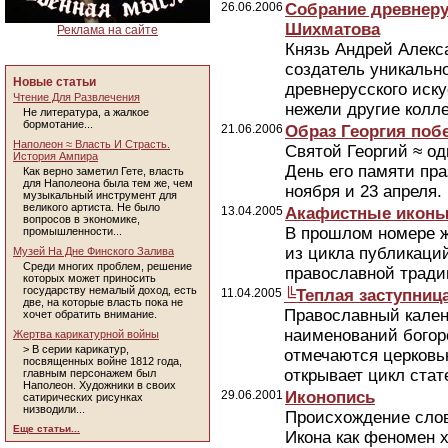
26.06.2006
Собрание древнеру
Шихматова
Реклама на сайте
Князь Андрей Алек
создатель уникальн
Новые статьи
древнерусского иску
Чтение Для Развлечения
нежели другие колл
Не литература, а жалкое
бормотание...
21.06.2006
Образ Георгия поб
Наполеон ≈ Власть И Страсть.
Святой Георгий ≈ од
История Ампира
День его памяти пр
Как верно заметил Гете, власть
для Наполеона была тем же, чем
ноября и 23 апреля.
музыкальный инструмент для
великого артиста. Не было
13.04.2005
Акафистные иконы
вопросов в экономике,
В прошлом номере ж
промышленности...
из цикла публикаци
Музей На Дне Финского Залива
Среди многих проблем, решение
православной тради
которых может приносить
государству немалый доход, есть
11.04.2005
╚Теплая заступниц
две, на которые власть пока не
Православный кален
хочет обратить внимание.
наименований богор
Жертва карикатурной войны
> В серии карикатур,
отмечаются церковь
посвященных войне 1812 года,
открывает цикл стате
главным персонажем был
Наполеон. Художники в своих
29.06.2001
Иконопись
сатирических рисунках
низводили...
Происхождение слова
Еще статьи...
Икона как феномен 