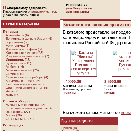
Информация:
Специалисту для работы:
для Покупателя
Информация на
определенную тему
для Продавца
у вас в почтовом ящике.
Статьи и материалы
Каталог антикварных предметов
В каталоге представлены предло
По темам
Автомобили (6)
коллекционеров и частных лиц. 
Бонистика и ценные бумаги (6)
границами Российской Федераци
Геральдика (5)
Архитектура (5)
Живопись и графика (51)
Ювелирные изделия (23)
Изделия из камня и кости (7)
Иконопись
(13)
Букинистика (13)
Мебель (14)
Монеты и медали (25)
Оружие (19)
Осветительные приборы (4)
Керамика и стекло (26)
┬40000.00
$ 5000.00
Текстиль и аксессуары (7)
Картина "Девочка"
Часы-скелетон
Филателия и филокартия (9)
Живопись, графика
Часы
Часы (7)
[
купить
]
[
купить
]
Литье (6)
Статьи и обзоры
Аукционы и их история (8)
Коллекции и коллекционеры (46)
Экспертиза (27)
Вы можете ознакомиться со
всем
Музеи (26)
Обзоры рынка (51)
Группы предметов
Реставрация
Бронза (0)