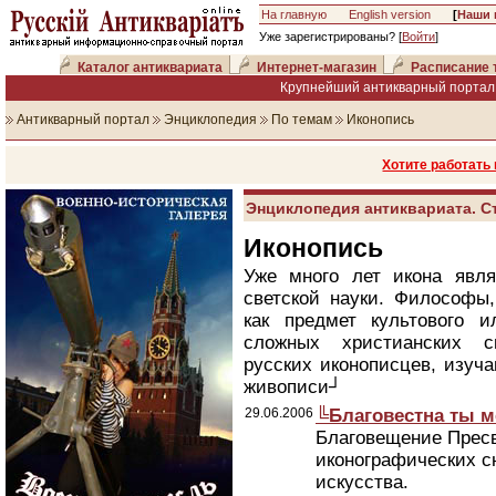
На главную
English version
[
Наши 
Уже зарегистрированы? [
Войти
]
Каталог антиквариата
Интернет-магазин
Расписание 
Крупнейший антикварный портал 
Антикварный портал
Энциклопедия
По темам
Иконопись
Хотите работать
Энциклопедия антиквариата. С
Иконопись
Уже много лет икона явля
светской науки. Философы,
как предмет культового и
сложных христианских с
русских иконописцев, изуч
живописи┘
29.06.2006
╚Благовестна ты 
Благовещение Прес
иконографических с
искусства.