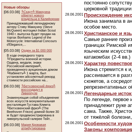
постоянно сопутству
Новые обзоры
церковной традиции,
[06.03.08]
╚Скаут╩ Маккуина
28.06.2001
Происхождение ик
обретет нового
владельца в Калифорнии
Икона занимала в а
Принадлежавший легендарному
особое место.
актеру Стиву Маккуину (Steve
McQueen) мотоцикл Indian Scout
28.06.2001
Христианское и яз
1940 г. выпуска будет продан на
торгах Bonhams Legend of the
Самые ранние произ
Motorcycle: International Concours
границах Римской и
d'Elegance,...
языческим искусство
[05.03.08]
Орден за $1 000 000
В ходе очередного торга
катакомбах (2-4 вв.)
╚Предметы военной истории.
Ордена, медали, знаки
28.06.2001
Характер повество
Российской империи╩,
Икона стремится к 
проведенного аукционным домом
╚Кабинетъ╩ 1 марта, был
рассеивается в раз
установлен абсолютный рекорд
стоимости российских на...
сюжетов, а сосредо
[06.03.08]
╚Бетховенский фриз╩
репрезентативных об
воссоздадут в
28.06.2001
Легендарные исток
Ливерпуле
Знаменующая собой объединение
По легенде, первое
всех искусств монументальная
принадлежит руке а
инсталляция Густава Климта
╚Бетховенский фриз╩ (The
сама. Также, Христо
Beethoven Frieze) длиной более 30
м будет продемонстрирована в
от тяжёлой болезни, 
ливерпульской галерее Тейт...
28.06.2001
Особенности худож
[06.03.08]
Мария Кровавая
атрибутирована
Законы композици