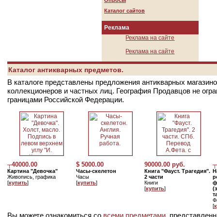
Опросы
Каталог сайтов
Реклама
Реклама на сайте
Реклама на сайте
Каталог антикварных предметов.
В каталоге представлены предложения антикварных магазинов
коллекционеров и частных лиц. География Продавцов не огр
границами Российской Федерации.
┬40000.00
$ 5000.00
90000.00 руб.
┬
Картина "Девочка"
Часы-скелетон
Книга "Фауст. Трагедия".
Н
Живопись, графика
Часы
2 части
р
[
купить
]
[
купить
]
Книги
ф
[
купить
]
(
т
Ф
[
Вы можете ознакомиться со
всеми предметами
, представленн