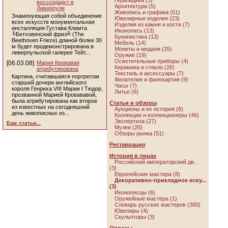
Геральдика (5)
воссоздадут в
Архитектура (5)
Ливерпуле
Живопись и графика (51)
Знаменующая собой объединение
Ювелирные изделия (23)
всех искусств монументальная
Изделия из камня и кости (7)
инсталляция Густава Климта
Иконопись (13)
╚Бетховенский фриз╩ (The
Букинистика (13)
Beethoven Frieze) длиной более 30
Мебель (14)
м будет продемонстрирована в
Монеты и медали (25)
ливерпульской галерее Тейт...
Оружие (19)
Осветительные приборы (4)
[06.03.08]
Мария Кровавая
Керамика и стекло (26)
атрибутирована
Текстиль и аксессуары (7)
Картина, считавшаяся портретом
Филателия и филокартия (9)
старшей дочери английского
Часы (7)
короля Генриха VIII Марии I Тюдор,
Литье (6)
прозванной Марией Кровававой,
была атрибутирована как второе
Статьи и обзоры
из известных на сегодняшний
Аукционы и их история (8)
день живописных из...
Коллекции и коллекционеры (46)
Экспертиза (27)
Еще статьи...
Музеи (26)
Обзоры рынка (51)
Реставрация
История в лицах
Российский императорский дв...
(3)
Европейские мастера (8)
Декоративно-прикладное иску...
(3)
Иконописцы (6)
Оружейные мастера (1)
Словарь русских мастеров (300)
Ювелиры (4)
Скульпторы (3)