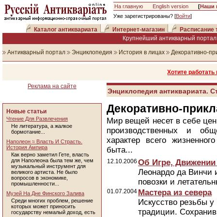
На главную
English version
[
Наши 
Уже зарегистрированы? [
Войти
]
Каталог антиквариата
Интернет-магазин
Расписание 
Крупнейший антикварный портал 
Антикварный портал
Энциклопедия
История в лицах
Декоративно-пр
Хотите работать
Реклама на сайте
Энциклопедия антиквариата. С
Декоративно-прикл
Новые статьи
Чтение Для Развлечения
Мир вещей несет в себе це
Не литература, а жалкое
производственных и общ
бормотание...
характер всего жизненного
Наполеон ≈ Власть И Страсть.
История Ампира
быта...
Как верно заметил Гете, власть
для Наполеона была тем же, чем
12.10.2006
Об Игре, Движении
музыкальный инструмент для
Леонардо да Винчи 
великого артиста. Не было
вопросов в экономике,
повозки и летательн
промышленности...
01.07.2004
Мастера из севера
Музей На Дне Финского Залива
Среди многих проблем, решение
Искусство резьбы у
которых может приносить
традиции. Сохранив
государству немалый доход, есть