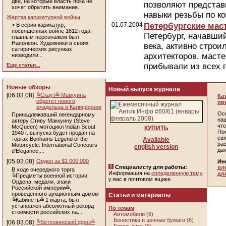
две, на которые власть пока не
позволяют представ
хочет обратить внимание.
навыки резьбы по ко
Жертва карикатурной войны
01.07.2004
Петербургские мас
> В серии карикатур,
посвященных войне 1812 года,
Петербург, начавший
главным персонажем был
Наполеон. Художники в своих
века, активно строи
сатирических рисунках
архитекторов, маст
низводили...
прибывали из всех г
Еще статьи...
Новые обзоры
Новый выпуск журнала
[06.03.08]
╚Скаут╩ Маккуина
Ка
обретет нового
пр
владельца в Калифорнии
Ос
Принадлежавший легендарному
наш
актеру Стиву Маккуину (Steve
чт
McQueen) мотоцикл Indian Scout
КУПИТЬ
По
1940 г. выпуска будет продан на
св
торгах Bonhams Legend of the
Available
ра
Motorcycle: International Concours
english version
да
d'Elegance,...
[05.03.08]
Орден за $1 000 000
Ин
Специалисту для работы:
дл
В ходе очередного торга
Информация на
определенную тему
дл
╚Предметы военной истории.
у вас в почтовом ящике.
Ордена, медали, знаки
Российской империи╩,
проведенного аукционным домом
Статьи и материалы
╚Кабинетъ╩ 1 марта, был
установлен абсолютный рекорд
По темам
стоимости российских на...
Автомобили (6)
Бонистика и ценные бумаги (6)
[06.03.08]
╚Бетховенский фриз╩