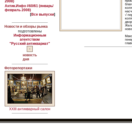
прок
2008)
благ
Антик.Инфо #60/61 (январь/
колл
февраль 2008)
насч
[
Все выпуски
]
√ пе
колл
двор
Жела
Новости и обзоры рынка
ново
подготовлены
Информационным
Мак
агентством
гене
глав
"Русский антиквариат"
новость
дня
Фоторепортажи
XXIII антикварный салон