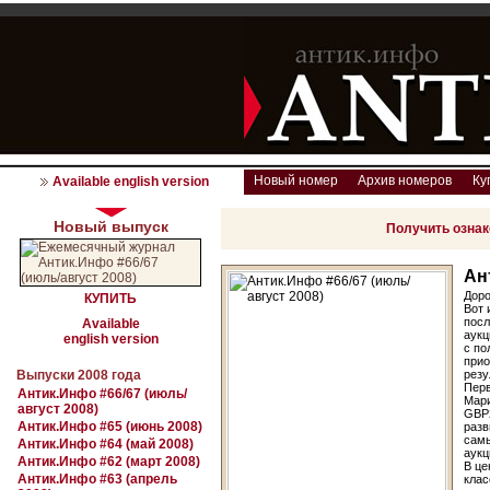
Новый номер
Архив номеров
Ку
Available english version
Новый выпуск
Получить озна
Ан
Доро
КУПИТЬ
Вот 
посл
Available
аукц
english version
с по
прио
Выпуски 2008 года
резу
Перв
Антик.Инфо #66/67 (июль/
Мари
август 2008)
GBP2
Антик.Инфо #65 (июнь 2008)
разв
самы
Антик.Инфо #64 (май 2008)
аукц
Антик.Инфо #62 (март 2008)
В це
Антик.Инфо #63 (апрель
клас