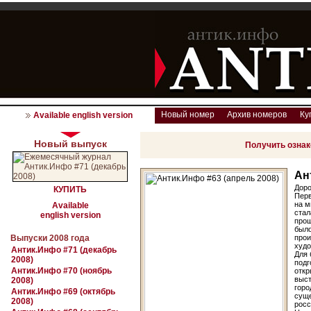
Новый номер
Архив номеров
Ку
Available english version
Новый выпуск
Получить озна
Ан
Доро
КУПИТЬ
Перв
на м
Available
стал
english version
прош
было
Выпуски 2008 года
прои
худо
Антик.Инфо #71 (декабрь
Для 
2008)
подг
Антик.Инфо #70 (ноябрь
откр
выст
2008)
горо
Антик.Инфо #69 (октябрь
суще
2008)
росс