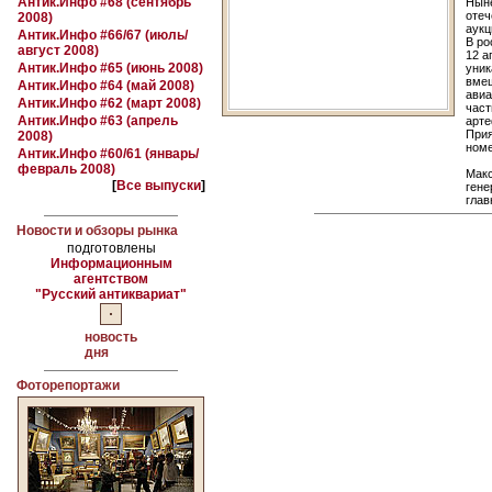
Антик.Инфо #68 (сентябрь
Ныне
отеч
2008)
аукц
Антик.Инфо #66/67 (июль/
В ро
август 2008)
12 а
Антик.Инфо #65 (июнь 2008)
уник
вме
Антик.Инфо #64 (май 2008)
авиа
Антик.Инфо #62 (март 2008)
част
Антик.Инфо #63 (апрель
арте
Прия
2008)
номе
Антик.Инфо #60/61 (январь/
февраль 2008)
Мак
[
Все выпуски
]
гене
глав
Новости и обзоры рынка
подготовлены
Информационным
агентством
"Русский антиквариат"
новость
дня
Фоторепортажи