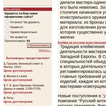
делали мастера-одиноч
его было невелико. За
Наш вопрос
столетия начинается 
Нравится ли Вам новое
огнестрельного оружия
оформление сайта?
материала: из бронзы 
Отлично! Так держать.
для изготовления ручн
Нравится
которое существенно у
Удовлетворительно
железо
Не нравится
Проголосовало:
64
Клейма на русском огнестрельном
Традиция клеймления 
Опросы...
деятельности мастеро
Западной Европы. В С
Антиквары представляют
специальностей объед
1.
Грушин. Военный совет в
в которых деятельност
Филях. 1912.
Цена договорная
регламентировалась ц
главных требований у
2.
Мужик в санях
Цена договорная
изделий, каждое из к
3.
Г. К. фон Преннер. Купание
мастерами-осмотрщик
Дианы и нимф. 1750√1755.
Цена договорная
Новые поступления в
"
4.
Печь
Компания "Русский ант
Цена договорная
каталог предметов. Вир