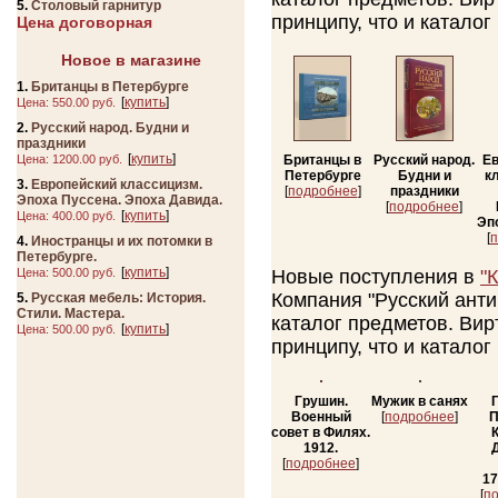
5.
Столовый гарнитур
принципу, что и катало
Цена договорная
Новое в магазине
1.
Британцы в Петербурге
[
купить
]
Цена:
550.00 руб.
2.
Русский народ. Будни и
праздники
[
купить
]
Цена:
1200.00 руб.
Британцы в
Русский народ.
Ев
Петербурге
Будни и
к
3.
Европейский классицизм.
[
подробнее
]
праздники
Эпоха Пуссена. Эпоха Давида.
[
подробнее
]
[
купить
]
Цена:
400.00 руб.
Эп
[
п
4.
Иностранцы и их потомки в
Петербурге.
[
купить
]
Цена:
500.00 руб.
Новые поступления в
"
Компания "Русский ант
5.
Русская мебель: История.
Стили. Мастера.
каталог предметов. Вир
[
купить
]
Цена:
500.00 руб.
принципу, что и катало
Грушин.
Мужик в санях
Г
Военный
[
подробнее
]
П
совет в Филях.
1912.
[
подробнее
]
17
[
п