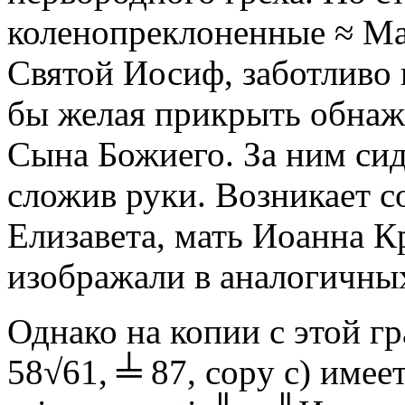
коленопреклоненные ≈ Мар
Святой Иосиф, заботливо 
бы желая прикрыть обнаж
Сына Божиего. За ним си
сложив руки. Возникает с
Елизавета, мать Иоанна К
изображали в аналогичны
Однако на копии с этой г
58√61, ╧ 87, copy c) имеет