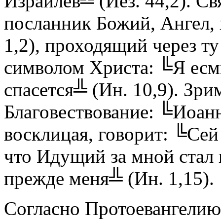
Израилев╩ (Иез. 44,2). С
посланник Божий, Ангел,
1,2), проходящий через ту
символом Христа: ╚Я есмь
спасется╩ (Ин. 10,9). Зри
Благовествование: ╚Иоанн
восклицая, говорит: ╚Сей 
что Идущий за мной стал 
прежде меня╩ (Ин. 1,15).
Согласно Протоевангелию