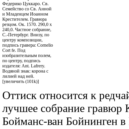
Федерико Цуккаро. Св.
Семейство со Св. Анной
и Младенцем Иоанном
Крестителем. Гравюра
резцом. Ок. 1570. 290,0 х
240,0. Частное собрание,
С.-Петербург. Внизу, по
центру композиции,
подпись гравера: Cornelio
Cort fe. Под
изобразительным полем,
по центру, подпись
издателя: Ant. Lafrery.
Водяной знак: корона с
лилией над ней.
[увеличить (101k)]
Оттиск относится к редча
лучшее собрание гравюр 
Бойманс-ван Бойнинген в 