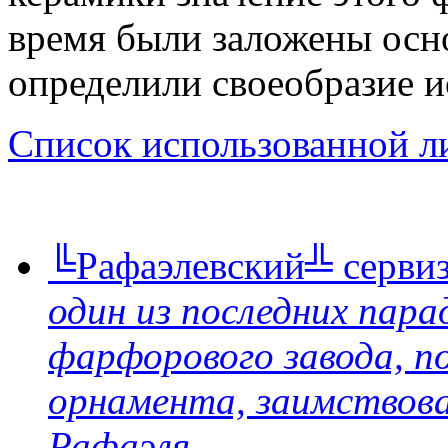
время были заложены осн
определили своеобразие и
Список использованной л
╚Рафаэлевский╩ серви
один из последних пар
фарфорового завода, по
орнамента, заимствов
Рафаэля.