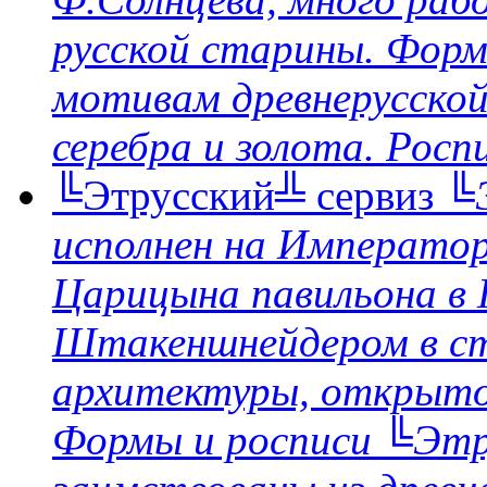
русской старины. Форм
мотивам древнерусской
серебра и золота. Росп
╚Этрусский╩ сервиз
╚Э
исполнен на Император
Царицына павильона в 
Штакеншнейдером в ст
архитектуры, открыто
Формы и росписи ╚Этр