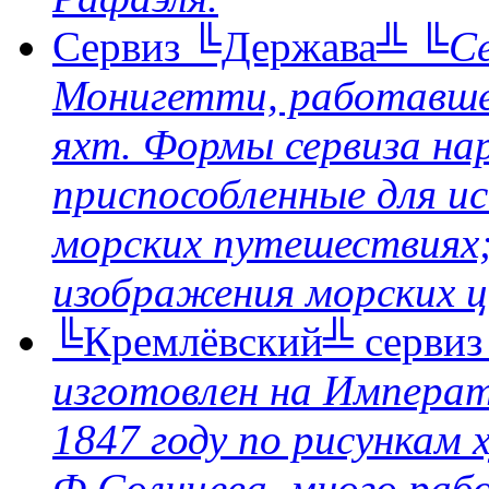
Сервиз ╚Держава╩
╚Се
Монигетти, работавше
яхт. Формы сервиза на
приспособленные для и
морских путешествиях;
изображения морских це
╚Кремлёвский╩ серви
изготовлен на Императ
1847 году по рисункам
Ф.Солнцева, много раб