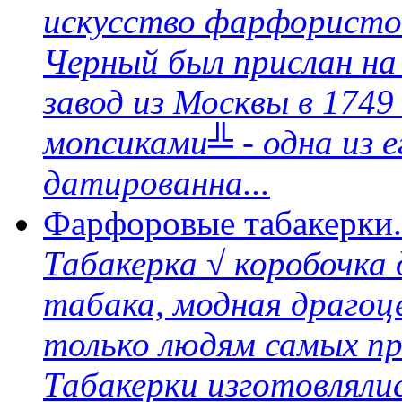
искусство фарфористов
Черный был прислан н
завод из Москвы в 1749
мопсиками╩ - одна из е
датированна...
Фарфоровые табакерки.
Табакерка √ коробочка 
табака, модная драгоц
только людям самых пр
Табакерки изготовляли