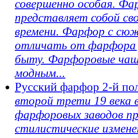
совершенно особая. Фа
представляет собой сво
времени. Фарфор с сю
отличать от фарфора 
быту. Фарфоровые чаш
модным...
Русский фарфор 2-й по
второй трети 19 века 
фарфоровых заводов п
стилистические измене