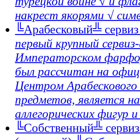
турецкой войне √ и фл
накрест якорями √ симв
╚Арабесковый╩ серви
первый крупный сервиз-
Императорском фарфоро
был рассчитан на офиц
Центром Арабескового 
предметов, является н
аллегорических фигур и 
╚Собственный╩ сервиз