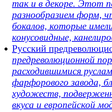
так и в декоре. Этот 
разнообразием форм, ч
бокалов, которые имел
конусовидные, канелиров
Русский предреволюц
предреволюционной пор
расходившимися русла
фарфорового завода, бл
художеств, подвержен
вкуса и европейской мо