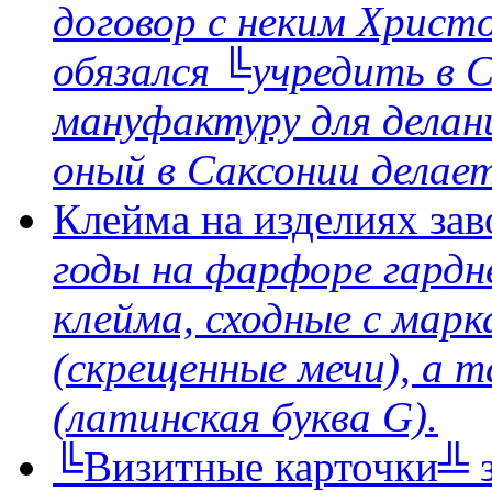
договор с неким Христ
обязался ╚учредить в 
мануфактуру для делан
оный в Саксонии делае
Клейма на изделиях за
годы на фарфоре гардн
клейма, сходные с марк
(скрещенные мечи), а 
(латинская буква G).
╚Визитные карточки╩ 