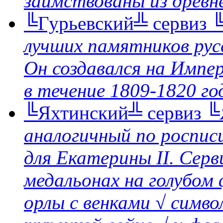
заимствованы из древне
╚Гурьевский╩ сервиз
╚
лучших памятников рус
Он создавался на Импе
в течение 1809-1820 го
╚Яхтинский╩ сервиз
╚
аналогичный по роспис
для Екатерины II. Серв
медальонах на голубом
орлы с венками √ симво