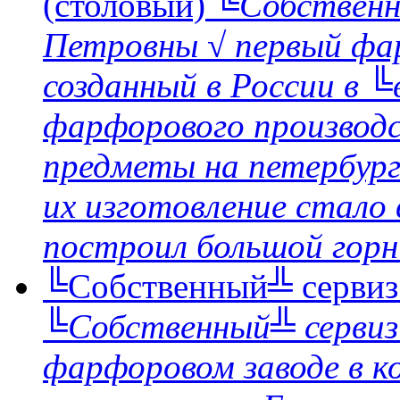
(столовый)
╚Собственн
Петровны √ первый фа
созданный в России в 
фарфорового производс
предметы на петербургс
их изготовление стало
построил большой горн 
╚Собственный╩ сервиз
╚Собственный╩ сервиз
фарфоровом заводе в ко