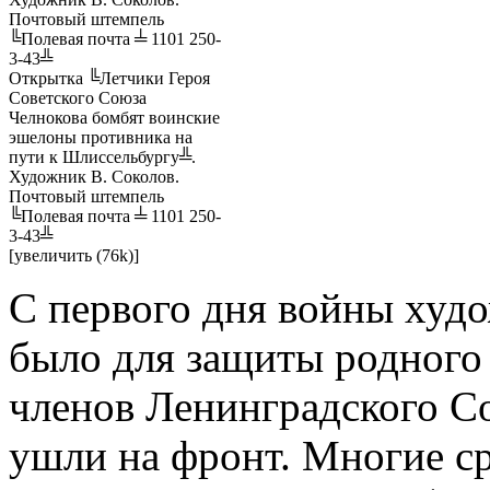
Открытка ╚Летчики Героя
Советского Союза
Челнокова бомбят воинские
эшелоны противника на
пути к Шлиссельбургу╩.
Художник В. Соколов.
Почтовый штемпель
╚Полевая почта ╧ 1101 250-
3-43╩
[увеличить (76k)]
С первого дня войны худо
было для защиты родного 
членов Ленинградского С
ушли на фронт. Многие с