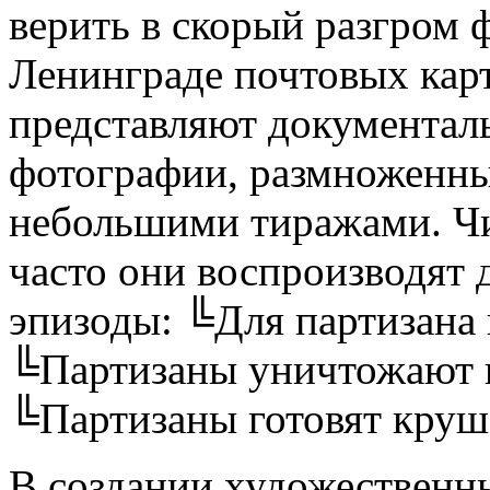
верить в скорый разгром
Ленинграде почтовых кар
представляют документал
фотографии, размноженн
небольшими тиражами. Чи
часто они воспроизводят 
эпизоды: ╚Для партизана
╚Партизаны уничтожают 
╚Партизаны готовят круш
В создании художественн