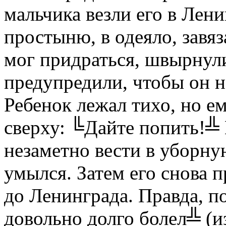
мальчика везли его в Лени
простыню, в одеяло, завя
мог придраться, швырнули
предупредили, чтобы он не
Ребенок лежал тихо, но е
сверху: ╚Дайте попить!╩ 
незаметно вести в уборну
умылся. Затем его снова 
до Ленинграда. Правда, п
довольно долго болел╩ (и