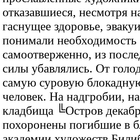
отказавшиеся, несмотря н
гаснущее здоровье, эваку
понимали необходимость 
самоотверженно, из после
силы убавлялись. От голо
самую суровую блокадную
человек. На надгробии, н
кладбища ╚Остров декабр
похоронены погибшие в бл
академии художеств Били