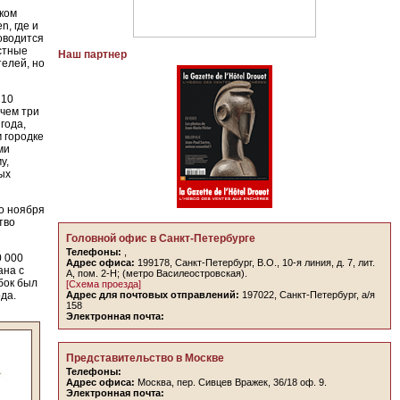
ском
n, где и
оводится
астные
Наш партнер
телей, но
 10
ичем три
года,
 городке
ми
у,
ых
до ноября
тво
Головной офис в Санкт-Петербурге
Телефоны:
,
0 000
Адрес офиса:
199178, Санкт-Петербург, В.О., 10-я линия, д. 7, лит.
ана с
А, пом. 2-Н; (метро Василеостровская).
бок был
[Схема проезда]
да.
Адрес для почтовых отправлений:
197022, Санкт-Петербург, а/я
158
Электронная почта:
Представительство в Москве
Телефоны:
Адрес офиса:
Москва, пер. Сивцев Вражек, 36/18 оф. 9.
Электронная почта: