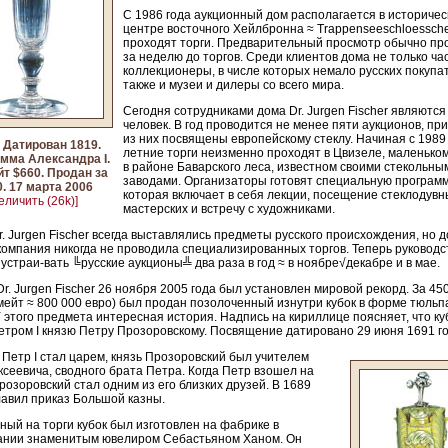
С 1986 года аукционный дом располагается в историче
центре восточного Хейлбронна ≈ Trappenseeschloessche
проходят торги. Предварительный просмотр обычно пр
за неделю до торгов. Среди клиентов дома не только ч
коллекционеры, в числе которых немало русских покупа
также и музеи и дилеры со всего мира.
Сегодня сотрудниками дома Dr. Jurgen Fischer являются
человек. В год проводится не менее пяти аукционов, пр
из них посвящены европейскому стеклу. Начиная с 1989 
 Датирован 1819.
летние торги неизменно проходят в Цвизеле, маленьком
мма Александра I.
в районе Баварского леса, известном своими стекольны
т $660. Продан за
заводами. Организаторы готовят специальную программ
. 17 марта 2006
которая включает в себя лекции, посещение стеклодувн
еличить (26k)]
мастерских и встречу с художниками.
r. Jurgen Fischer всегда выставлялись предметы русского происхождения, но 
компания никогда не проводила специализированных торгов. Теперь руководс
устраи-вать ╚русские аукционы╩ два раза в год ≈ в ноябре√декабре и в мае.
Dr. Jurgen Fischer 26 ноября 2005 года был установлен мировой рекорд. За 45
мейт ≈ 800 000 евро) был продан позолоченный изнутри кубок в форме тюльп
 этого предмета интересная история. Надпись на кириллице поясняет, что ку
тром I князю Петру Прозоровскому. Посвящение датировано 29 июня 1691 го
к Петр I стал царем, князь Прозоровский был учителем
сеевича, сводного брата Петра. Когда Петр взошел на
розоровский стал одним из его близких друзей. В 1689
лавил приказ Большой казны.
ый на торги кубок был изготовлен на фабрике в
ании знаменитым ювелиром Себастьяном Ханом. Он