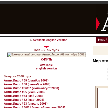
Новый
Available english version
Новый выпуск
КУПИТЬ
Мир сте
Available
english version
Выпуски 2008 года
Антик.Инфо #69 (октябрь 2008)
Антик.Инфо #68 (сентябрь 2008)
Антик.Инфо #66/67 (июль/август 2008)
Антик.Инфо #65 (июнь 2008)
Антик.Инфо #64 (май 2008)
Антик.Инфо #62 (март 2008)
Антик.Инфо #63 (апрель 2008)
Антик.Инфо #60/61 (январь/февраль 2008)