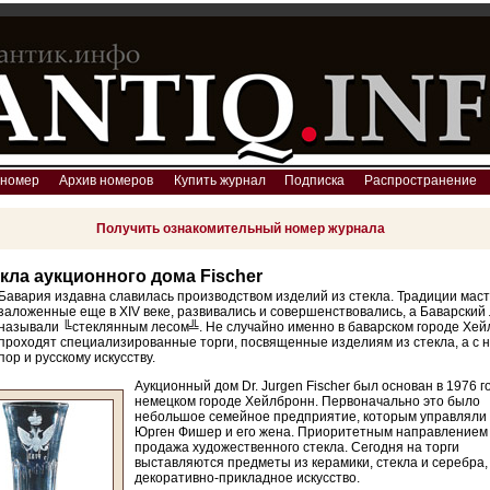
 номер
Архив номеров
Купить журнал
Подписка
Распространение
Получить ознакомительный номер журнала
кла аукционного дома Fischer
Бавария издавна славилась производством изделий из стекла. Традиции маст
заложенные еще в XIV веке, развивались и совершенствовались, а Баварский
называли ╚стеклянным лесом╩. Не случайно именно в баварском городе Хе
проходят специализированные торги, посвященные изделиям из стекла, а с 
пор и русскому искусству.
Аукционный дом Dr. Jurgen Fischer был основан в 1976 г
немецком городе Хейлбронн. Первоначально это было
небольшое семейное предприятие, которым управляли 
Юрген Фишер и его жена. Приоритетным направлением
продажа художественного стекла. Сегодня на торги
выставляются предметы из керамики, стекла и серебра,
декоративно-прикладное искусство.