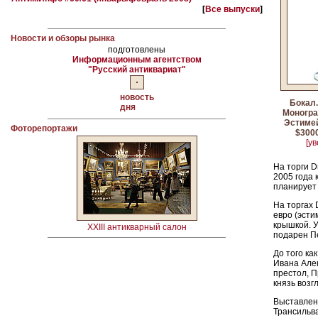
[
Все выпуски
]
Новости и обзоры рынка
подготовлены
Информационным агентством
"Русский антиквариат"
новость
Бокал.
дня
Моногра
Эстимей
Фоторепортажи
$3000
[ув
На торги D
2005 года 
планирует 
На торгах 
евро (эсти
крышкой. У
XXIII антикварный салон
подарен Пе
До того ка
Ивана Алек
престол, П
князь возг
Выставленн
Трансильв