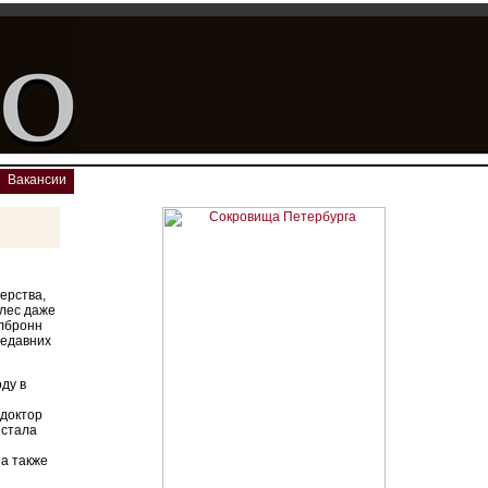
Вакансии
ерства,
 лес даже
йлбронн
недавних
оду в
доктор
 стала
 а также