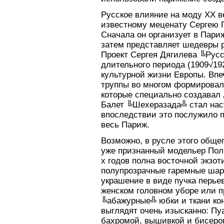
Русское влияние на моду XX в
известному меценату Сергею П
Сначала он организует в Париж
затем представляет шедевры р
Проект Сергея Дягилева ╚Рус
длительного периода (1909√1
культурной жизни Европы. Впе
труппы во многом формировал
которые специально создавал 
Балет ╚Шехеразада╩ стал нас
впоследствии это послужило п
весь Париж.
Возможно, в русле этого обще
уже признанный модельер Поль
х годов полна восточной экзо
полупрозрачные гаремные шаро
украшение в виде пучка перьев
женском головном уборе или п
╚абажурные╩ юбки и ткани ко
выглядят очень изысканно: Пу
бахромой, вышивкой и бисером