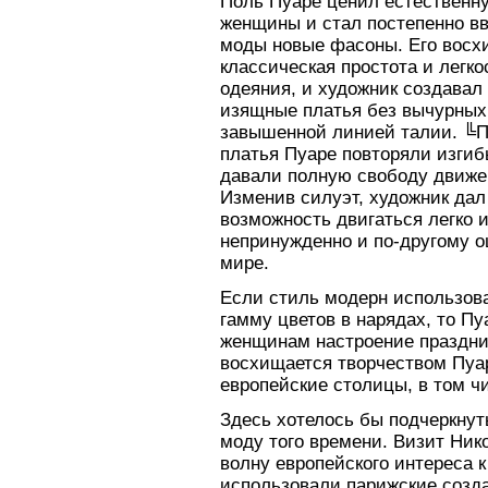
Поль Пуаре ценил естественн
женщины и стал постепенно в
моды новые фасоны. Его вос
классическая простота и легко
одеяния, и художник создава
изящные платья без вычурных
завышенной линией талии. ╚
платья Пуаре повторяли изгиб
давали полную свободу движе
Изменив силуэт, художник да
возможность двигаться легко 
непринужденно и по-другому 
мире.
Если стиль модерн использов
гамму цветов в нарядах, то Пу
женщинам настроение праздник
восхищается творчеством Пуар
европейские столицы, в том чи
Здесь хотелось бы подчеркнут
моду того времени. Визит Нико
волну европейского интереса к
использовали парижские созд