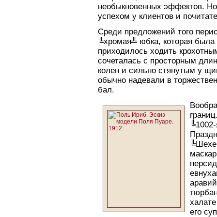
необыкновенных эффектов. Но
успехом у клиентов и почитат
Среди предложений того перио
╚хромая╩ юбка, которая была 
приходилось ходить крохотны
сочеталась с просторным дли
колен и сильно стянутым у щи
обычно надевали в торжественн
бал.
Вообра
границ
╚1002-
Праздн
╚Шехер
маскар
персид
евнуха
аравий
тюрбан
халате
его су