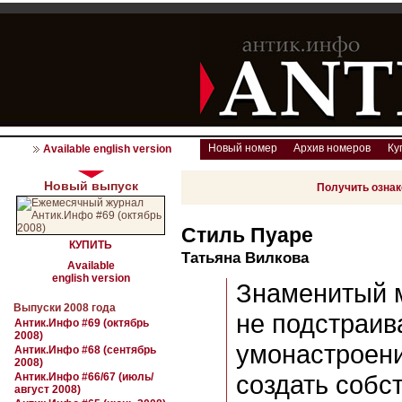
Новый номер
Архив номеров
Ку
Available english version
Новый выпуск
Получить озна
Стиль Пуаре
КУПИТЬ
Татьяна Вилкова
Available
english version
Знаменитый 
Выпуски 2008 года
не подстраив
Антик.Инфо #69 (октябрь
2008)
умонастроени
Антик.Инфо #68 (сентябрь
2008)
создать собс
Антик.Инфо #66/67 (июль/
август 2008)