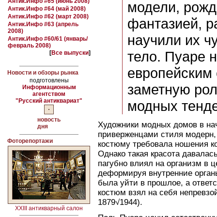
Антик.Инфо #65 (июнь 2008)
модели, рож
Антик.Инфо #64 (май 2008)
Антик.Инфо #62 (март 2008)
фантазией, р
Антик.Инфо #63 (апрель
2008)
научили их ч
Антик.Инфо #60/61 (январь/
февраль 2008)
тело. Пуаре 
[
Все выпуски
]
европейским 
Новости и обзоры рынка
подготовлены
заметную ро
Информационным
агентством
"Русский антиквариат"
модных тенде
новость
Художники модных домов в на
дня
приверженцами стиля модерн, 
Фоторепортажи
костюму требовала ношения к
Однако такая красота давалась
пагубно влиял на организм в 
деформируя внутренние органы
была уйти в прошлое, а ответ
костюм взял на себя непревзой
1879√1944).
XXIII антикварный салон