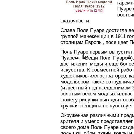
Поль Ириб. Эскиз модели
гаремн
Поля Пуаре. 1912
Пуаре 
[увеличить (27k)]
восточ
сказочности.
Слава Поля Пуаре достигла в
группой манекенщиц в 1911 год
столицам Европы, посещает Пе
Поль Пуаре первым выпустил 
Пуаре╩, ╚Вещи Поля Пуаре╩)
достижения моды и еще более
искусства. К совместной рабо
художников-иллюстраторов, ка
модельером также сотруднича
(известный под псевдонимом Э
золотым веком модных иллюст
сюжету рисунки выглядят особ
хрупкая женщина не чувствует
Окруженная различными предм
зрителя и умело представляет
своего дома Поль Пуаре созда
подушки, обои, ткани, ковры и