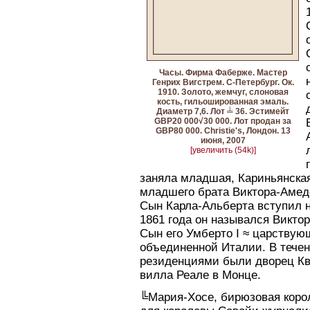
Часы. Фирма Фаберже. Мастер
Генрих Вигстрем. С-Петербург. Ок.
1910. Золото, жемчуг, слоновая
кость, гильошированная эмаль.
Диаметр 7,6. Лот ╧ 36. Эстимейт
GBP20 000√30 000. Лот продан за
GBP80 000. Сhristie's, Лондон. 13
июня, 2007
[увеличить (54k)]
заняла младшая, Кариньянская
младшего брата Виктора-Амедео
Сын Карла-Альберта вступил н
1861 года он назывался Викто
Сын его Умберто I ≈ царствую
объединенной Италии. В течен
резиденциями были дворец Кв
вилла Реале в Монце.
╚Мария-Хосе, бирюзовая коро