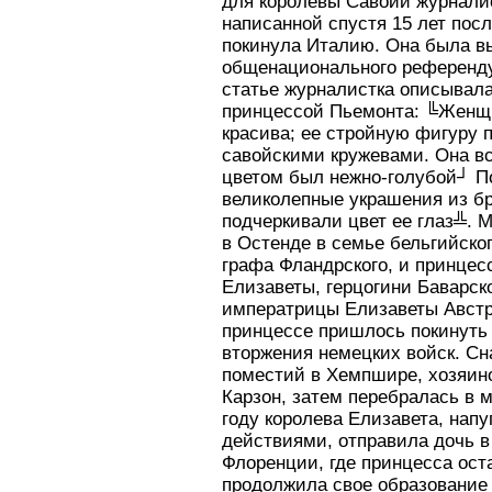
для королевы Савойи журналис
написанной спустя 15 лет после
покинула Италию. Она была в
общенационального референду
статье журналистка описывала
принцессой Пьемонта: ╚Женщи
красива; ее стройную фигуру п
савойскими кружевами. Она в
цветом был нежно-голубой┘ По
великолепные украшения из б
подчеркивали цвет ее глаз╩. М
в Остенде в семье бельгийског
графа Фландрского, и принцес
Елизаветы, герцогини Баварск
императрицы Елизаветы Австри
принцессе пришлось покинуть 
вторжения немецких войск. Сн
поместий в Хемпшире, хозяино
Карзон, затем перебралась в 
году королева Елизавета, нап
действиями, отправила дочь в
Флоренции, где принцесса ост
продолжила свое образование 