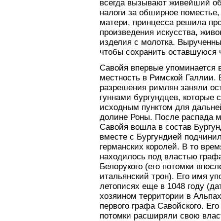
всегда вызывают живейший об
налоги за обширное поместье,
матери, принцесса решила пр
произведения искусства, живо
изделия с молотка. Вырученны
чтобы сохранить оставшуюся 
Савойя впервые упоминается в I
местность в Римской Галлии. В 
разрешения римлян заняли ос
гуннами бургундцев, которые 
исходным пунктом для дальне
долине Роны. После распада 
Савойя вошла в состав Бургунд
вместе с Бургундией подчини
германских королей. В то вре
находилось под властью граф
Белорукого (его потомки впос
итальянский трон). Его имя уп
летописях еще в 1048 году (да
хозяином территории в Альпах
первого графа Савойского. Ег
потомки расширяли свою влас