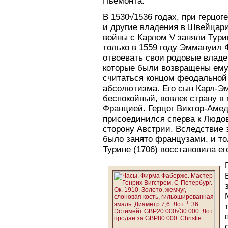
Пьемонта.
В 1530√1536 годах, при герцоге
и другие владения в Швейцари
войны с Карлом V заняли Тури
только в 1559 году Эммануил Ф
отвоевать свои родовые владе
которые были возвращены ему
считаться концом феодальной
абсолютизма. Его сын Карл-Эм
беспокойный, вовлек страну в
Францией. Герцог Виктор-Амеде
присоединился сперва к Людов
сторону Австрии. Вследствие 
было занято французами, и то
Турине (1706) восстановила ег