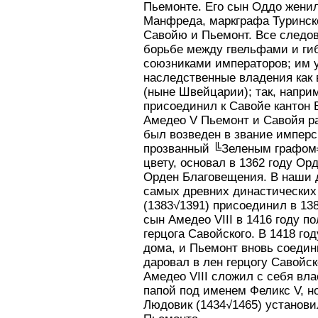
Пьемонте. Его сын Оддо женил
Манфреда, маркграфа Туринск
Савойю и Пьемонт. Все следо
борьбе между гвельфами и г
союзниками императоров; им 
наследственные владения как 
(ныне Швейцарии); так, наприм
присоединил к Савойе кантон В
Амедео V Пьемонт и Савойя ра
был возведен в звание имперск
прозванный ╚Зеленым графом╩
цвету, основал в 1362 году Ор
Орден Благовещения. В наши д
самых древних династических 
(1383√1391) присоединил в 138
сын Амедео VIII в 1416 году 
герцога Савойского. В 1418 год
дома, и Пьемонт вновь соедин
даровал в лен герцогу Савойск
Амедео VIII сложил с себя вла
папой под именем Феликс V, но
Людовик (1434√1465) установи