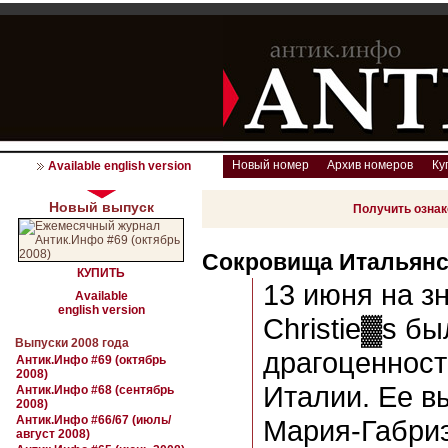
Новый номер
Архив номеров
Ку
Available english version
Новый выпуск
Получить озна
Сокровища Итальян
КУПИТЬ
13 июня на з
Available
english version
Christie▓s б
Выпуски 2008 года
драгоценност
Антик.Инфо #69 (октябрь
2008)
Италии. Ее в
Антик.Инфо #68 (сентябрь
2008)
Антик.Инфо #66/67 (июль/
Мария-Габри
август 2008)