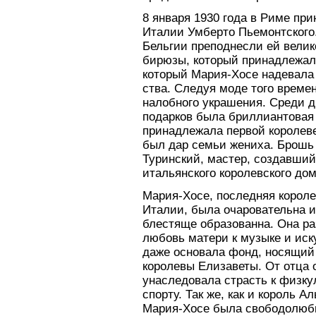
8 января 1930 года в Риме пр
Италии Умберто Пьемонтского.
Бельгии преподнесли ей велик
бирюзы, который принадлежал
который Мария-Хосе надевала 
ства. Следуя моде того време
налобного украшения. Среди 
подарков была бриллиантовая 
принадлежала первой королев
был дар семьи жениха. Брошь
Туринский, мастер, создавши
итальянского королевского дом
Мария-Хосе, последняя корол
Италии, была очаровательна и
блестяще образованна. Она р
любовь матери к музыке и иск
даже основала фонд, носящий
королевы Елизаветы. От отца 
унаследовала страсть к физку
спорту. Так же, как и король Ал
Мария-Хосе была свободолюб