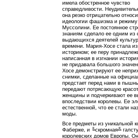
имела обостренное чувство
справедливости. Неудивительн
она резко отрицательно относи
идеологии фашизма и режиму
Муссолини. Ее постоянное стр
знаниям сделало ее одним из
выдающихся деятелей культур
времени. Мария-Хосе стала и
историком; ее перу принадлеж
написанная в изгнании истори
не придавала большого значе
Хосе демонстрируют ее неприх
снимки, сделанные на официа
предстает перед нами в пышн
передают потрясающую красот
женщины и подчеркивают ее в
впоследствии королевы. Ее эл
естественной, что ее стали н
моды.
Все предметы из уникальной к
Фаберже, и ╚скромная╩ галсту
королевских домов Европы. О