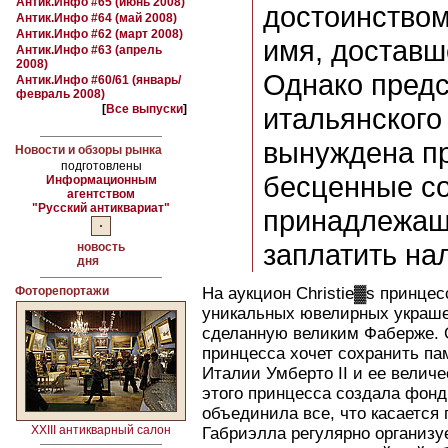
Антик.Инфо #65 (июнь 2008)
достоинством
Антик.Инфо #64 (май 2008)
Антик.Инфо #62 (март 2008)
имя, доставш
Антик.Инфо #63 (апрель
2008)
Однако пред
Антик.Инфо #60/61 (январь/
февраль 2008)
[
Все выпуски
]
итальянского
вынуждена пр
Новости и обзоры рынка
подготовлены
бесценные с
Информационным
агентством
"Русский антиквариат"
принадлежащ
заплатить на
новость
дня
Фоторепортажи
На аукцион Christie▓s принцес
уникальных ювелирных украшен
сделанную великим Фаберже. 
принцесса хочет сохранить пам
Италии Умберто II и ее велич
этого принцесса создала фонд
объединила все, что касается
XXIII антикварный салон
Габриэлла регулярно организу