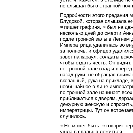
не слышал бы о странной ночн
Подробности этого предания 
Блудовой, которая слышала ег
≈ пишет графиня, ≈ был на де
несколько дней до смерти Анн
подле тронной залы в Летнем 
Императрица удалилась во вну
за полночь, и офицер удалилс
зовет на караул, солдаты вско
чтобы отдать честь. Он видит
по тронной зале взад и вперед
назад руки, не обращая вниман
вкопанный, рука на прикладе, 
необычайное в лице императри
по тронной зале начинает все
приближаться к дверям, дерза
дежурную женскую и спросить,
императрицы. Тут он встречает
случилось.
≈ Не может быть, ≈ говорит ге
ушла в спальню ложиться.