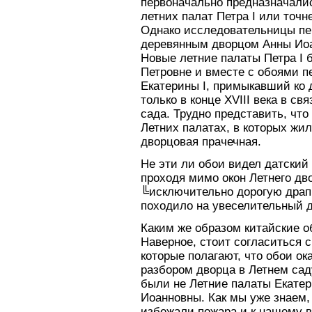
первоначально предназначали
летних палат Петра I или точн
Однако исследовательницы пе
деревянным дворцом Анны Иоан
Новые летние палаты Петра I 
Петровне и вместе с обоями п
Екатерины I, примыкавший ко
только в конце XVIII века в св
сада. Трудно представить, что
Летних палатах, в которых жи
дворцовая прачечная.
Не эти ли обои видел датский
проходя мимо окон Летнего д
╚исключительно дорогую драпир
походило на увеселительный д
Каким же образом китайские о
Наверное, стоит согласиться
которые полагают, что обои ок
разбором дворца в Летнем саду
были не Летние палаты Екатер
Иоанновны. Как мы уже знаем,
избежали пожара и к нашему 