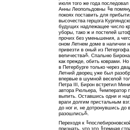
июля того же года последовал
Анны Леопольдовны ╚в помян
покоях поставить для прибыти
высочества герцога Курляндск
будущих надлежащее число кр
уборы, тако ж и постелей што
прочих без уменьшения, а чег
оном Летнем доме в наличии н
привезти в оный из Петергофа
величества╩. Спальню Бирона
как прежде, обить коврами. Но
в Петербурге только через двад
Летний дворец уже был разобр
впервые в шумной веселой то
Петра III, Бирон встретил Ми
автора Рюльера, ╚император п
выпить. Оставшись одни и над
враги долгим пристальным взг
до ног и, не дотронувшись до 
разошлись╩.
Переходя к ╚послебироновской
признать, что это ╚темная ст