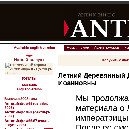
Новый номер
Архив номеров
Ку
Available english version
Новый выпуск
Получить озна
Летний Деревянный
КУПИТЬ
Иоанновны
Available
english version
Мы продолжа
Выпуски 2008 года
Антик.Инфо #69 (октябрь
материала о 
2008)
Антик.Инфо #68 (сентябрь
императрицы
2008)
Антик.Инфо #66/67 (июль/
После ее сме
август 2008)