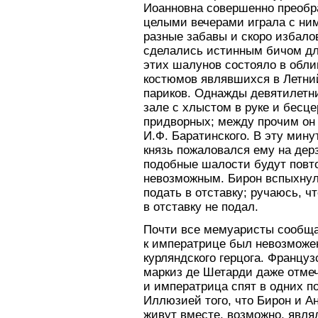
Иоанновна совершенно преобр
целыми вечерами играла с ним
разные забавы и скоро избалов
сделались истинным бичом дл
этих шалунов состояло в обл
костюмов являвшихся в Летни
париков. Однажды девятилетн
зале с хлыстом в руке и бесц
придворных; между прочим он 
И.Ф. Баратинского. В эту мин
князь пожаловался ему на дер
подобные шалости будут повто
невозможным. Бирон вспыхнул
подать в отставку; ручаюсь, ч
в отставку не подал.
Почти все мемуаристы сообща
к императрице был невозможе
курляндского герцога. Француз
маркиз де Шетарди даже отмеч
и императрица спят в одних по
Иллюзией того, что Бирон и А
живут вместе, возможно, явля