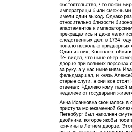
обстоятельство, что покои Бир
императрицы были смежными 
имели один выход. Однако ра
относительно близости бирон
апартаментов к императорским
прекращались и даже являлис
следственных дел: в 1734 году
попало несколько придворных 
Один из них, Коноплев, обвиня
╚Я видел, что ныне обер-камер
дворце при великих персонах 
за руку, а у нас ныне князь И
фельдмаршал, и князь Алексе
старые слуги, а они все стоят
отвечал: ╚Далеко кому такой м
недалече от государыни живет
Анна Иоанновна скончалась в 
приступа мочекаменной болез
Петербург был наполнен смут
двойнике, которое якобы посе
кончины в Летнем дворце. Это
уста, и, кажется, в столице н