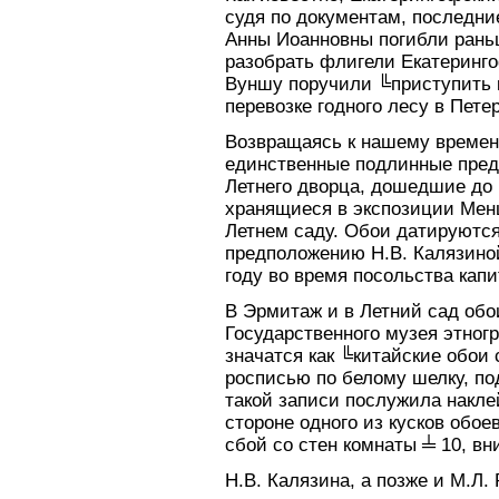
судя по документам, последни
Анны Иоанновны погибли раньш
разобрать флигели Екатеринго
Вуншу поручили ╚приступить к
перевозке годного лесу в Пет
Возвращаясь к нашему времен
единственные подлинные пред
Летнего дворца, дошедшие до 
хранящиеся в экспозиции Менш
Летнем саду. Обои датируются 
предположению Н.В. Калязиной
году во время посольства кап
В Эрмитаж и в Летний сад обо
Государственного музея этног
значатся как ╚китайские обои 
росписью по белому шелку, п
такой записи послужила накле
стороне одного из кусков обое
сбой со стен комнаты ╧ 10, в
Н.В. Калязина, а позже и М.Л.