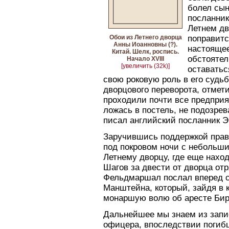
болел сын
посланник
Летнем дв
Обои из Летнего дворца
поправитс
Анны Иоанновны (?).
настоящее
Китай. Шелк, роспись.
обстоятел
Начало XVIII
[увеличить (32k)]
оставатьс
свою роковую роль в его судьб
дворцового переворота, отмети
проходили почти все предприя
ложась в постель, не подозрев
писал английский посланник Э
Заручившись поддержкой пра
под покровом ночи с небольш
Летнему дворцу, где еще нахо
Шагов за двести от дворца от
Фельдмаршал послал вперед с
Манштейна, который, зайдя в 
монаршую волю об аресте Бир
Дальнейшее мы знаем из запи
офицера, впоследствии погиб