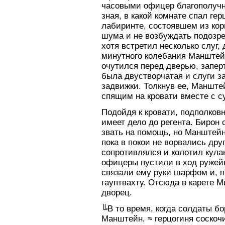
часовыми офицер благополучно
зная, в какой комнате спал гер
лабиринте, состоявшем из кор
шума и не возбуждать подозрен
хотя встретил несколько слуг
минутного колебания Манштей
очутился перед дверью, запер
была двустворчатая и слуги з
задвижки. Толкнув ее, Манштей
спящим на кровати вместе с с
Подойдя к кровати, подполковн
имеет дело до регента. Бирон 
звать на помощь, но Манштейн 
пока в покои не ворвались дру
сопротивлялся и колотил кула
офицеры пустили в ход ружей
связали ему руки шарфом и, п
гауптвахту. Отсюда в карете 
дворец.
╚В то время, когда солдаты б
Манштейн, ≈ герцогиня соскоч