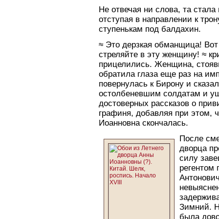
Не отвечая ни слова, та стала
отступая в направлении к трон
ступенькам под балдахин.
≈ Это дерзкая обманщица! Вот
стреляйте в эту женщину! ≈ к
прицелились. Женщина, стоявш
обратила глаза еще раз на им
повернулась к Бирону и сказа
остолбеневшим солдатам и уш
достоверных рассказов о прив
графиня, добавляя при этом, 
Иоанновна скончалась.
После сме
дворца пр
силу зав
регентом 
Антонович
невыяснен
задержива
Зимний. Н
была дово