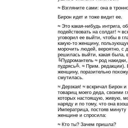
≈ Взгляните сами: она в тронн
Бирон идет и тоже видит ее.
≈ Это какая-нибудь интрига, о
подействовать на солдат! ≈ вс
уговорил ее выйти, чтобы в гл
какую-то женщину, пользующу
морочить людей, вероятно, с
решилась выйти, какая была, в
╚Пудромантель ≈ род накидки,
пудрясь╩. ≈ Прим. редакции).
женщину, поразительно похожу
смутилась.
≈ Дерзкая! ≈ вскричал Бирон 
товарищ моего деда, своими г
которых настоящую, живую, мо
наряду и по тому, что она взо
Императрица, постояв минуту 
женщине и спросила:
≈ Кто ты? Зачем пришла?