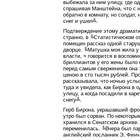
выбежала за ним улицу, где од
спрашивая Манштейна, что с н
обратно в комнату, но солдат,
снег и ушел╩.
Подтверждение этому драматич
странно, в ╚Статистическом от
помещен рассказ одной старуш
дворце. ╚Матушка моя жила у 
власти, ≈ говорится в воспом
бриллиантов у его жены было 
перед самым свержением она з
ценою в сто тысяч рублей. Пр
рассказывала, что ночью усл
туда и увидела, как Бирона в
улицу, а когда посадили в каре
снегу╩.
Герб Бирона, украшавший фро
утро был сорван. По некоторы
хранился в Сенатском архиве. 
переменилась. ╚Вчера был пар
английский посланник Э. Финч