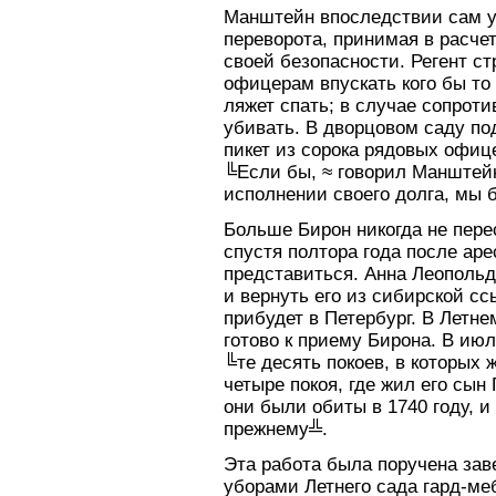
Манштейн впоследствии сам уд
переворота, принимая в расче
своей безопасности. Регент 
офицерам впускать кого бы то 
ляжет спать; в случае сопрот
убивать. В дворцовом саду по
пикет из сорока рядовых офиц
╚Если бы, ≈ говорил Манштейн
исполнении своего долга, мы б
Больше Бирон никогда не перес
спустя полтора года после ар
представиться. Анна Леопольд
и вернуть его из сибирской сс
прибудет в Петербург. В Летн
готово к приему Бирона. В ию
╚те десять покоев, в которых 
четыре покоя, где жил его сы
они были обиты в 1740 году, и
прежнему╩.
Эта работа была поручена за
уборами Летнего сада гард-ме