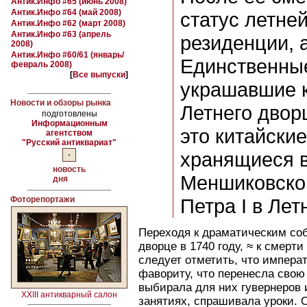
Антик.Инфо #65 (июнь 2008)
Антик.Инфо #64 (май 2008)
статус летне
Антик.Инфо #62 (март 2008)
Антик.Инфо #63 (апрель
резиденции, 
2008)
Антик.Инфо #60/61 (январь/
Единственны
февраль 2008)
[
Все выпуски
]
украшавшие к
Новости и обзоры рынка
Летнего двор
подготовлены
Информационным
это китайски
агентством
"Русский антиквариат"
хранящиеся в
новость
Меншиковског
дня
Фоторепортажи
Петра I в Лет
Переходя к драматическим со
дворце в 1740 году, ≈ к смерт
следует отметить, что импера
фавориту, что перенесла свою 
выбирала для них гувернеров 
XXIII антикварный салон
занятиях, спрашивала уроки. 