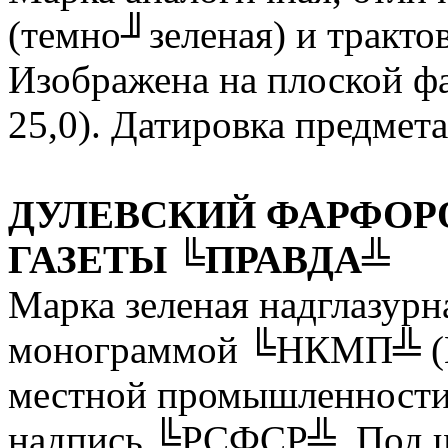
(темно╜зеленая) и тракто
Изображена на плоской ф
25,0). Датировка предмет
ДУЛЕВСКИЙ ФАРФОР
ГАЗЕТЫ ╚ПРАВДА╩
Марка зеленая надглазурн
монограммой ╚НКМП╩ (Н
местной промышленности)
надпись ╚РСФСР╩. Под щ