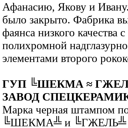
Афанасию, Якову и Ивану.
было закрыто. Фабрика вы
фаянса низкого качества с
полихромной надглазурно
элементами второго рокок
ГУП ╚ШЕКМА ≈ ГЖЕ
ЗАВОД СПЕЦКЕРАМИ
Марка черная штампом по
╚ШЕКМА╩ и ╚ГЖЕЛЬ╩ в о