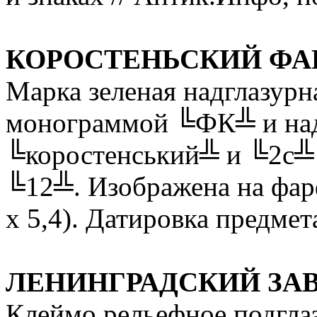
КОРОСТЕНЬСКИЙ ФА
Марка зеленая надглазурн
монограммой ╚ФК╩ и на
╚коростенський╩ и ╚2с╩ 
╚12╩. Изображена на фарф
х 5,4). Датировка предмет
ЛЕНИНГРАДСКИЙ ЗА
Клеймо рельефное подгла