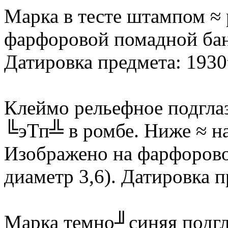
Марка в тесте штампом ≈
фарфоровой помадной банк
Датировка предмета: 1930
Клеймо рельефное подгла
╚эТп╩ в ромбе. Ниже ≈ н
Изображено на фарфоровой
диаметр 3,6). Датировка 
Марка темно╜синяя подг