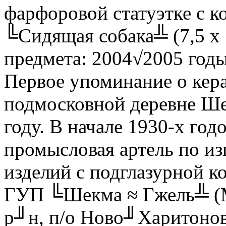
фарфоровой статуэтке с к
╚Сидящая собака╩ (7,5 х 
предмета: 2004√2005 годы
Первое упоминание о кер
подмосковной деревне Ше
году. В начале 1930-х год
промысловая артель по и
изделий с подглазурной к
ГУП ╚Шекма ≈ Гжель╩ (М
р╜н, п/о Ново╜Харитоново