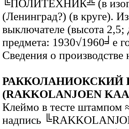
╚ПОЛИТЕХНИК╩ (в изогн
(Ленинград?) (в круге). 
выключателе (высота 2,5; 
предмета: 1930√1960╛е г
Сведения о производстве 
РАККОЛАНИОКСКИЙ 
(RAKKOLANJOEN KAA
Клеймо в тесте штампом 
надпись ╚RAKKOLANJOKI