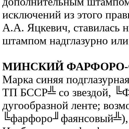
дополнительным штампом 
исключений из этого прав
А.А. Яцкевич, ставилась н
штампом надглазурно или 
МИНСКИЙ ФАРФОРО-
Марка синяя подглазурна
ТП БССР╩ со звездой,
дугообразной ленте; возм
╚фарфоро╜фаянсовый╩)