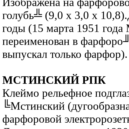
Изображена на фарфоров
голубь╩ (9,0 х 3,0 х 10,8
годы (15 марта 1951 года
переименован в фарфоро╜
выпускал только фарфор).
МСТИНСКИЙ РПК
Клеймо рельефное подгла
╚Мстинский (дугообразна
фарфоровой электророзетке