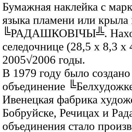
Бумажная наклейка с марк
языка пламени или крыла 
╚РАДАШКОВIЧЫ╩. Наход
селедочнице (28,5 х 8,3 х 
2005√2006 годы.
В 1979 году было создано
объединение ╚Белхудожке
Ивенецкая фабрика худож
Бобруйске, Речицах и Ра
объединения стало произв