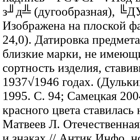
з╜д╩ (дугообразная), ╚
Изображена на плоской ф
24,0). Датировка предмет
близкие марки, не имеющ
сортность изделия, став
1937√1946 годах. (Дульки
1995. С. 94; Самецкая 200
красного цвета ставилась 
Матвеев Л. Отечественная
и знаках // Антик.Инфо, но