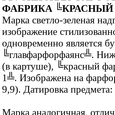
ФАБРИКА ╚КРАСНЫЙ
Марка светло-зеленая над
изображение стилизованно
одновременно является б
╚главфарфорфаянс╩. Ни
(в картуше), ╚красный фа
1╩. Изображена на фарфор
9,9). Датировка предмета
Марка аналогичная, отлич