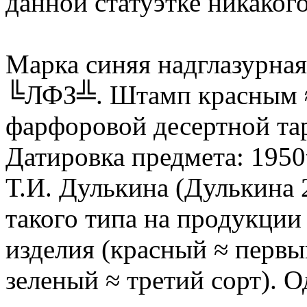
данной статуэтке никаког
Марка синяя надглазурна
╚ЛФЗ╩. Штамп красным ≈
фарфоровой десертной тар
Датировка предмета: 1950
Т.И. Дулькина (Дулькина 2
такого типа на продукци
изделия (красный ≈ первый
зеленый ≈ третий сорт). 