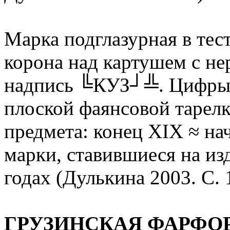
Марка подглазурная в тес
корона над картушем с н
надпись ╚КУЗ┘╩. Цифры 
плоской фаянсовой тарелк
предмета: конец XIX ≈ на
марки, ставившиеся на из
годах (Дулькина 2003. С.
ГРУЗИНСКАЯ ФАРФО