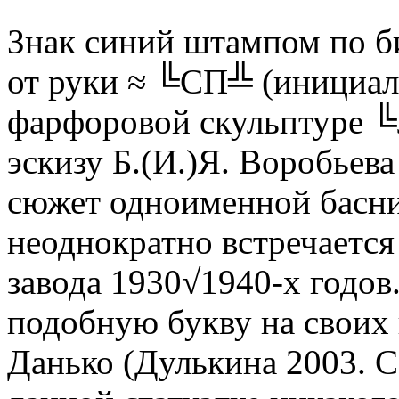
Знак синий штампом по би
от руки ≈ ╚СП╩ (инициал
фарфоровой скульптуре ╚
эскизу Б.(И.)Я. Воробьева 
сюжет одноименной басни
неоднократно встречаетс
завода 1930√1940-х годов.
подобную букву на своих 
Данько (Дулькина 2003. С.