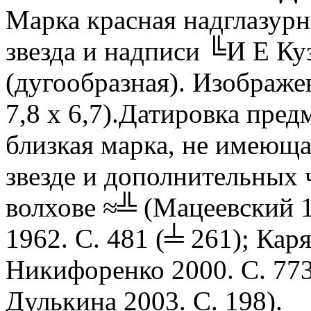
Марка красная надглазур
звезда и надписи ╚И Е Ку
(дугообразная). Изображе
7,8 х 6,7).Датировка пред
близкая марка, не имеюща
звезде и дополнительных 
волхове ≈╩ (Мацеевский 1
1962. С. 481 (╧ 261); Кар
Никифоренко 2000. С. 773
Дулькина 2003. С. 198).