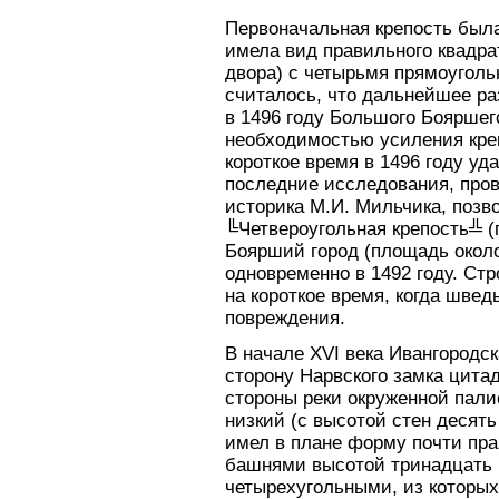
Первоначальная крепость была
имела вид правильного квадрат
двора) с четырьмя прямоугол
считалось, что дальнейшее ра
в 1496 году Большого Бояршег
необходимостью усиления креп
короткое время в 1496 году уд
последние исследования, пров
историка М.И. Мильчика, позв
╚Четвероугольная крепость╩ (
Боярший город (площадь около
одновременно в 1492 году. С
на короткое время, когда швед
повреждения.
В начале XVI века Ивангородск
сторону Нарвского замка цита
стороны реки окруженной пал
низкий (с высотой стен десят
имел в плане форму почти пра
башнями высотой тринадцать 
четырехугольными, из которых