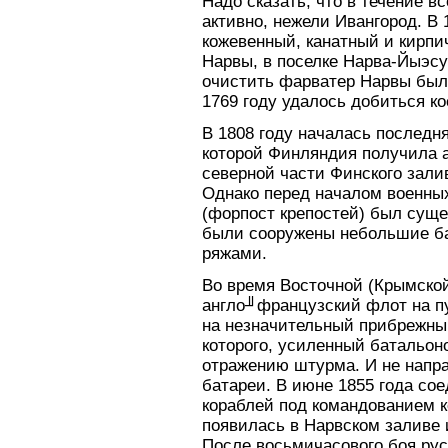
Надо сказать, что в течение 
активно, нежели Ивангород. В 
кожевенный, канатный и кирпи
Нарвы, в поселке Нарва-Йыэсу
очистить фарватер Нарвы были
1769 году удалось добиться ко
В 1808 году началась последня
которой Финляндия получила 
северной части Финского залив
Однако перед началом военны
(форпост крепостей) был суще
были сооружены небольшие бас
ряжами.
Во время Восточной (Крымской
англо╜французский флот на пу
на незначительный прибрежный
которого, усиленный батальоно
отражению штурма. И не напра
батареи. В июне 1855 года сое
кораблей под командованием 
появилась в Нарвском заливе 
После восьмичасового боя рус