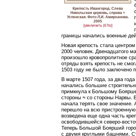
Крепость Ивангород. Слева
Никольская церковь, справа ≈
Успенская. Фото Л.И. Амирханова.
2005
[увеличить (67k)]
границы начались военные де
Новая крепость стала центром
2000 человек. Двенадцатого м
произошло кровопролитное сра
отряды взять крепость не смо
1503 году не было заключено 
В марте 1507 года, за два год
начались большие строительн
примкнула к Большому Боярш
стороны ≈ со стороны Нарвы. 
начала терять свое значение.
перешло на всю пристроенную
возведена еще одна часть кре
освободившейся северо-восто
Теперь Большой Боярший горо
с двумя круглыми башнями. С