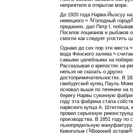
неприятеля в открытое море.
До 1920 года Нарва-Йыэсуу на
немецкого ≈ ╚Голодный город╩)
преданию, дал Петр I, побыва
Поселок лоцманов и рыбаков ок
смогли как следует угостить ц
Однако до сих пор эти места ≈
вода Финского залива ≈ счита
самыми целебными на побере
Рассказывая о крепостях на ре
нельзя не сказать о других
достопримечательностях. В 18
гамбургский купец Пауль Мом
основал выше по течению на 
берегу Нарвы суконную фабрик
году эта фабрика стала собст
нарвского купца А. Штиглица, 
провел серьезную реконструк
производства. В 1851 году по 
льнопрядильную мануфактуру. 
Кренгольм (╚Вороний остров╩)