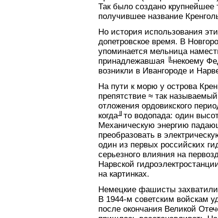
Так было создано крупнейшее 
получившее название Кренгол
Но история использования эти
допетровское время. В Новгоро
упоминается мельница наместн
принадлежавшая ╚некоему Фед
возникли в Ивангороде и Нарве
На пути к морю у острова Крен
препятствие ≈ так называемый
отложения ордовикского перио
когда╜то водопада: один высот
Механическую энергию падающ
преобразовать в электрическу
один из первых российских ги
серьезного влияния на первозд
Нарвской гидроэлектростанци
на картинках.
Немецкие фашисты захватили Н
В 1944-м советским войскам у
после окончания Великой Оте