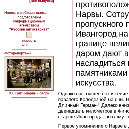
[
Все выпуски
]
противополож
Нарвы. Сотру
Новости и обзоры рынка
подготовлены
пропускного 
Информационным
агентством
"Русский антиквариат"
Ивангород на
новость
границе вели
дня
даром дают 
Фоторепортажи
насладиться
памятниками
искусства.
Однако настоящее потрясение
XXIII антикварный салон
парапета Колодезной башни. Н
Длинный Герман┘ Далеко вниз
двенадцать километров в Финск
старше Ивангорода, поэтому с
Первое упоминание о Нарве в