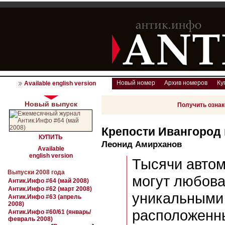
Новый номер
Архив номеров
Ку
Available english version
Новый выпуск
Получить озна
Крепости Ивангород 
КУПИТЬ
Леонид Амирханов
Available
english version
Тысячи авто
Выпуски 2008 года
могут любова
Антик.Инфо #64 (май 2008)
Антик.Инфо #62 (март 2008)
уникальными
Антик.Инфо #63 (апрель
2008)
расположенн
Антик.Инфо #60/61 (январь/
февраль 2008)