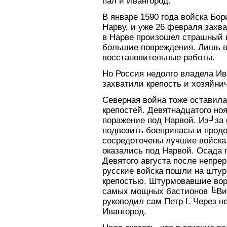
пал и Ивангород.
В январе 1590 года войска Бо
Нарву, и уже 26 февраля захва
в Нарве произошел страшный 
большие повреждения. Лишь в 
восстановительные работы.
Но Россия недолго владела Ив
захватили крепость и хозяйнич
Северная война тоже оставила
крепостей. Девятнадцатого ноя
поражение под Нарвой. Из╜за 
подвозить боеприпасы и продо
сосредоточены лучшие войска.
оказались под Нарвой. Осада 
Девятого августа после непр
русские войска пошли на штур
крепостью. Штурмовавшие ворв
самых мощных бастионов ╚Ви
руководил сам Петр I. Через 
Ивангород.