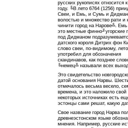
русских рукописях относится к
году. ╚В лето 6764 (1256) при
Свеи, и Емь, и Сумь и Дидман
волостью и множество рати и
чинити город на Нарове╩. Емь
это местные финно╜угорские 
под Дидманом подразумеваетс
датского короля Дитрих фон Ки
слово свеи, по-видимому, лет
употребил для обозначения
скандинавов, как позднее сло
╚немец╩ называли всех выход
Это свидетельство новгородск
датой основания Нарвы. Шест
отмечалось весьма весело, се
времена, и это наложило свой 
некоторых источниках есть еще
эстонцы сами решат, какую дат
Свое название город Нарва по
древнеэстонском языке обозна
мнения. Например, русские ис