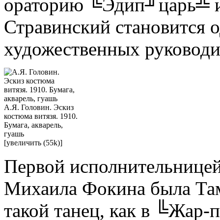
ораторию ╚Эдип╜царь╩ и
Стравинский становится 
художественных руководит
А.Я. Головин. Эскиз
костюма витязя. 1910.
Бумага, акварель,
гуашь
[увеличить (55k)]
Первой исполнительницей
Михаила Фокина была Там
такой танец, как в ╚Жар-п