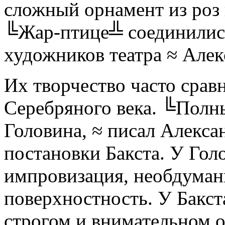
сложный орнамент из роз 
╚Жар-птице╩ соединилис
художников театра ≈ Алек
Их творчество часто срав
Серебряного века. ╚Полн
Головина, ≈ писал Алекса
постановки Бакста. У Голо
импровизация, необдуман
поверхностность. У Бакста
строгом и внимательном о