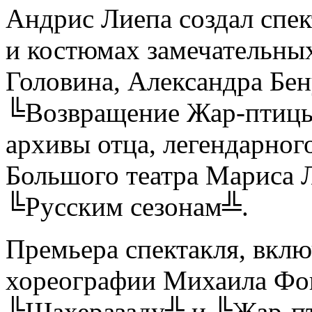
Андрис Лиепа создал спе
и костюмах замечательны
Головина, Александра Бену
╚Возвращение Жар-птицы
архивы отца, легендарног
Большого театра Мариса 
╚Русским сезонам╩.
Премьера спектакля, вклю
хореографии Михаила Фо
╚Шахеразаду╩ и ╚Жар-пт