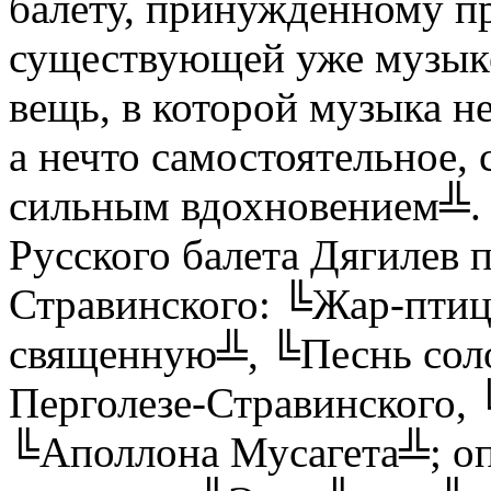
балету, принужденному п
существующей уже музык
вещь, в которой музыка не
а нечто самостоятельное,
сильным вдохновением╩. 
Русского балета Дягилев 
Стравинского: ╚Жар-пти
священную╩, ╚Песнь сол
Перголезе-Стравинского,
╚Аполлона Мусагета╩; о