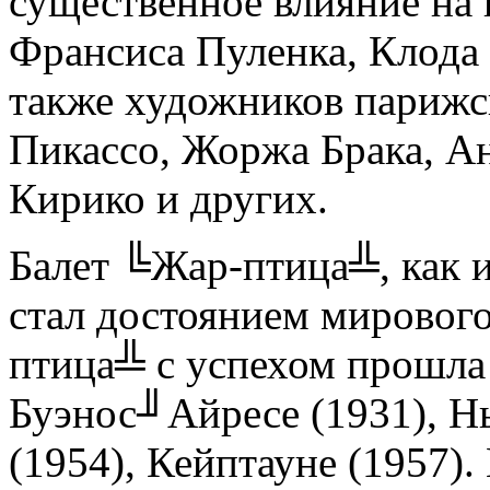
существенное влияние на 
Франсиса Пуленка, Клода 
также художников парижск
Пикассо, Жоржа Брака, А
Кирико и других.
Балет ╚Жар-птица╩, как и
стал достоянием мирового
птица╩ с успехом прошла 
Буэнос╜Айресе (1931), Н
(1954), Кейптауне (1957).