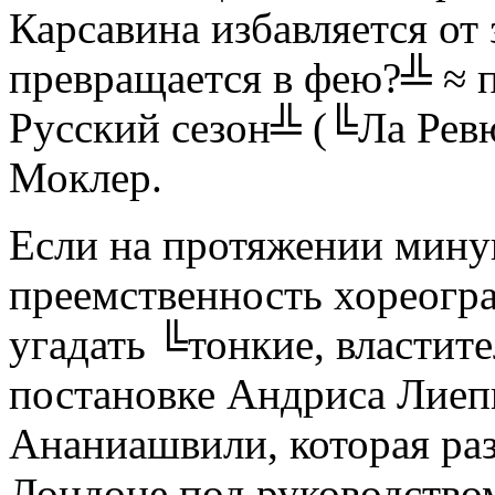
Карсавина избавляется от 
превращается в фею?╩ ≈ п
Русский сезон╩ (╚Ла Рев
Моклер.
Если на протяжении мину
преемственность хореогр
угадать ╚тонкие, властит
постановке Андриса Лиеп
Ананиашвили, которая ра
Лондоне под руководство