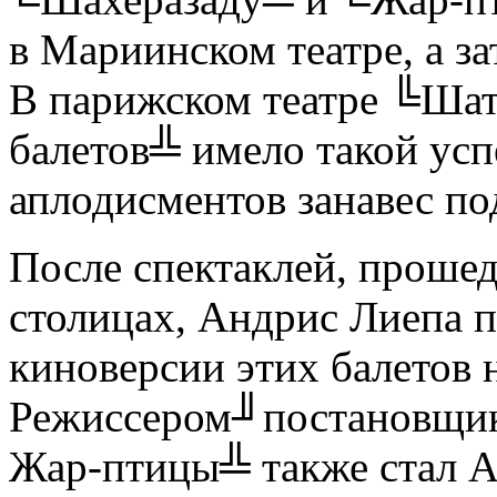
в Мариинском театре, а за
В парижском театре ╚Шат
балетов╩ имело такой усп
аплодисментов занавес по
После спектаклей, проше
столицах, Андрис Лиепа 
киноверсии этих балетов
Режиссером╜постановщи
Жар-птицы╩ также стал А