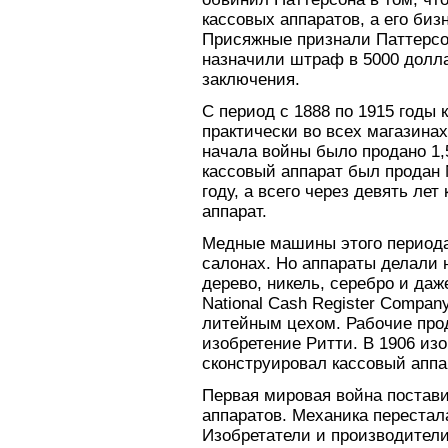
кассовых аппаратов, а его би
Присяжные признали Паттерсо
назначили штраф в 5000 долла
заключения.
С период с 1888 по 1915 годы
практически во всех магазинах
начала войны было продано 1
кассовый аппарат был продан N
году, а всего через девять ле
аппарат.
Медные машины этого периода
салонах. Но аппараты делали 
дерево, никель, серебро и даж
National Cash Register Comp
литейным цехом. Рабочие про
изобретение Ритти. В 1906 из
сконструировал кассовый аппа
Первая мировая война постави
аппаратов. Механика переста
Изобретатели и производител