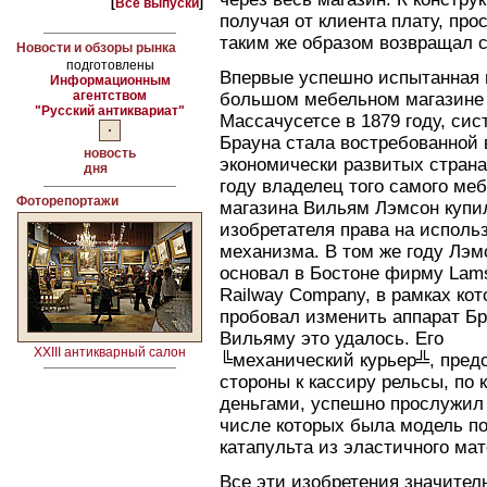
[
Все выпуски
]
получая от клиента плату, про
таким же образом возвращал с
Новости и обзоры рынка
подготовлены
Впервые успешно испытанная 
Информационным
агентством
большом мебельном магазине
"Русский антиквариат"
Массачусетсе в 1879 году, сис
Брауна стала востребованной 
новость
экономически развитых страна
дня
году владелец того самого ме
Фоторепортажи
магазина Вильям Лэмсон купи
изобретателя права на исполь
механизма. В том же году Лэм
основал в Бостоне фирму Lam
Railway Company, в рамках кот
пробовал изменить аппарат Бр
Вильяму это удалось. Его
XXIII антикварный салон
╚механический курьер╩, пред
стороны к кассиру рельсы, по
деньгами, успешно прослужил 
числе которых была модель п
катапульта из эластичного ма
Все эти изобретения значител