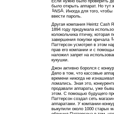
Если нужно было проверить ден
было открыть аппарат. Но тут
╚NS╩. Иногда для того, чтобы
ввести пароль.
Другая компания Heintz Cash R
1894 году придумала использо
колокольчика птичку, которая 
завершения покупки кричала ╚
Паттерсон усмотрел в этом н
прав его компании и с помощь
наложил запрет на использова
кукушки.
Джон активно боролся с конку
Дело в том, что кассовые аппа
времени никогда не изнашивал
ломались. Зная это, конкурент
продавали аппараты, уже бывш
этом. С помощью будущего пр
Паттерсон создал сеть магаз
аппаратами. У компании-конку
выкупили около 1000 старых м
обвинил Паттерсона в том, чт