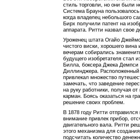
стиль торговли, но они были 
Система Брауна пользовалось 
когда владелец небольшого са
Бирх получили патент на изобр
аппарата. Ритти назвал свое 
Уроженец штата Огайо Джеймс
чистого виски, хорошего вина 
вечерам собирались знаменит
будущего изобретателя стал
Билла, боксера Джека Демпси 
Диллинджера. Расположенный 
привлекал множество путешест
замечать, что заведение пере
на руку работники, получая от
карман. Боясь оказаться на гр
решение своих проблем.
В 1878 году Ритти отправился 
внимание привлек прибор, от
двигательного вала. Ритти ре
этого механизма для создания
подсчитать количество денежн