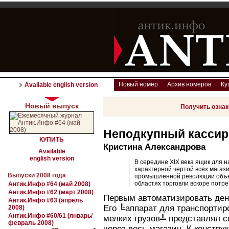
Новый номер
Архив номеров
Ку
Available english version
Новый выпуск
Получить озна
Неподкупный кассир
КУПИТЬ
Кристина Александрова
Available
english version
В середине XIX века ящик для н
характерной чертой всех магаз
Выпуски 2008 года
промышленной революции объем
областях торговли вскоре потр
Антик.Инфо #64 (май 2008)
Антик.Инфо #62 (март 2008)
Первым автоматизировать ден
Антик.Инфо #63 (апрель
Его ╚аппарат для транспортир
2008)
Антик.Инфо #60/61 (январь/
мелких грузов╩ представлял с
февраль 2008)
через весь магазин. К констр