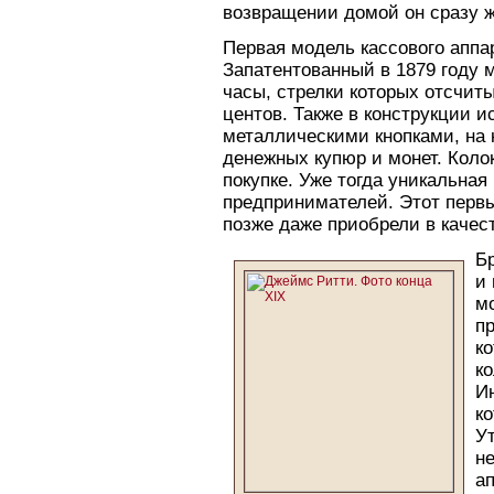
возвращении домой он сразу ж
Первая модель кассового аппа
Запатентованный в 1879 году 
часы, стрелки которых отсчит
центов. Также в конструкции и
металлическими кнопками, на
денежных купюр и монет. Коло
покупке. Уже тогда уникальна
предпринимателей. Этот первы
позже даже приобрели в качес
Б
и 
м
п
к
к
И
ко
У
н
а