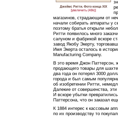
з
Джеймс Ритти. Фото конца XIX
р
[увеличить (48k)]
п
магазинов, страдающим от не
начали собирать аппараты у с
поэтому братья открыли небол
Ритти появилось много заказч
салуном и фабрикой вскоре ст
завод Якобу Экерту, торговав
Имя Экерта осталось в истории
Manufacturing Company.
В это время Джон Паттерсон, 
продающего товары для шахтер
два года он потерял 3000 долл
города и был самым популярн
об изобретении Ритти, немедл
Далекие от совершенства, эт
И вскоре убытки превратились
Паттерсона, что он заказал е
К 1884 интерес к кассовым ап
по их производству то покупал