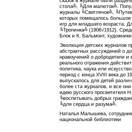
сказок в журнале были раздел
стола╩, ╚Для малюток╩. Попу
журналы ╚Светлячок╩, ╚Путев
которых помещалось большое 
игр для младшего возраста. Д
╚Тропинка╩ (1906√1912). Сред
Блок и К. Бальмонт, художники
Эволюция детских журналов п
абстрактных рассуждений о до
нравоучений о добродетели и
реального отражения действит
политика, наука или искусство
период с конца XVIII века до 1
выпускалось для детей различ
более ста журналов, и все они
идею русского просветителя Н
╚воспитывать добрых граждан
╚для сердца и разума╩.
Наталья Малышева, сотрудник
национальной библиотеки