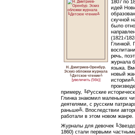
1807 по 1
идей Нов
образован
скучной н
было отно
направлен
(1821√182
Глинкой.
воспитани
речь, поэ
журнала б
Н. Дмитриев-Оренбур.
языка. Вм
Эскиз обложки журнала
новый жан
╚Детское чтение╩
истории╩.
[увеличить (56k)]
произведе
примеру, ╚Русские историческ
Глинка знакомил маленьких ч
деятелями, с русским патриар
раньше╩. Впоследствии автор
работали в этом новом жанре.
Журналы для девочек ╚Звездо
1860) стали первыми частным