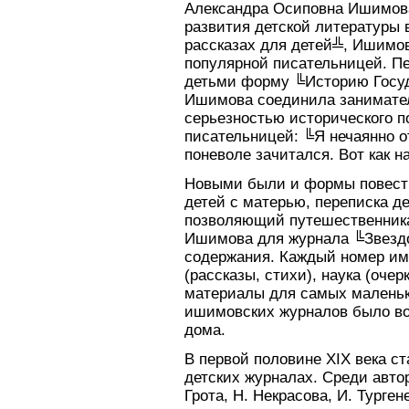
Александра Осиповна Ишимова
развития детской литературы 
рассказах для детей╩, Ишимов
популярной писательницей. П
детьми форму ╚Историю Госуд
Ишимова соединила занимател
серьезностью исторического п
писательницей: ╚Я нечаянно 
поневоле зачитался. Вот как н
Новыми были и формы повеств
детей с матерью, переписка д
позволяющий путешественника
Ишимова для журнала ╚Звездо
содержания. Каждый номер им
(рассказы, стихи), наука (очер
материалы для самых маленьк
ишимовских журналов было во
дома.
В первой половине XIX века с
детских журналах. Среди автор
Грота, Н. Некрасова, И. Турген