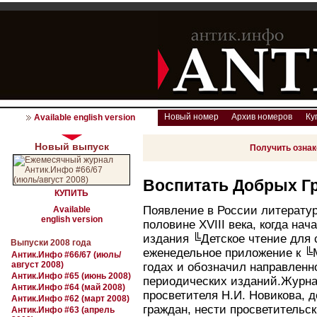
Новый номер
Архив номеров
Ку
Available english version
Новый выпуск
Получить озна
Воспитать Добрых Г
КУПИТЬ
Появление в России литератур
Available
english version
половине XVIII века, когда на
издания ╚Детское чтение для 
Выпуски 2008 года
еженедельное приложение к ╚
Антик.Инфо #66/67 (июль/
август 2008)
годах и обозначил направленн
Антик.Инфо #65 (июнь 2008)
периодических изданий.Журнал
Антик.Инфо #64 (май 2008)
просветителя Н.И. Новикова,
Антик.Инфо #62 (март 2008)
граждан, нести просветительск
Антик.Инфо #63 (апрель