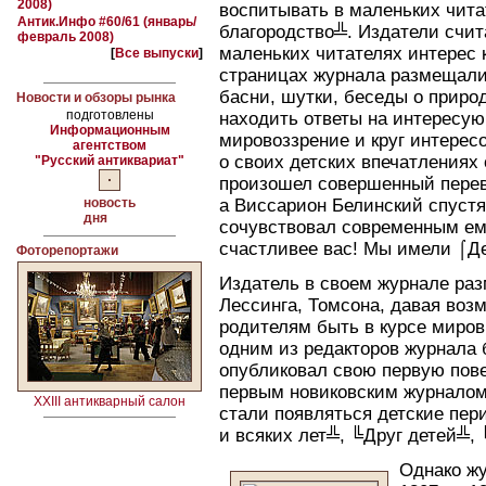
2008)
воспитывать в маленьких чита
Антик.Инфо #60/61 (январь/
благородство╩. Издатели счит
февраль 2008)
маленьких читателях интерес 
[
Все выпуски
]
страницах журнала размещалис
басни, шутки, беседы о приро
Новости и обзоры рынка
подготовлены
находить ответы на интересу
Информационным
мировоззрение и круг интерес
агентством
о своих детских впечатлениях
"Русский антиквариат"
произошел совершенный перев
новость
а Виссарион Белинский спустя
дня
сочувствовал современным ем
счастливее вас! Мы имели ⌠Де
Фоторепортажи
Издатель в своем журнале ра
Лессинга, Томсона, давая возм
родителям быть в курсе миров
одним из редакторов журнала 
опубликовал свою первую пов
первым новиковским журналом 
XXIII антикварный салон
стали появляться детские пер
и всяких лет╩, ╚Друг детей╩,
Однако ж