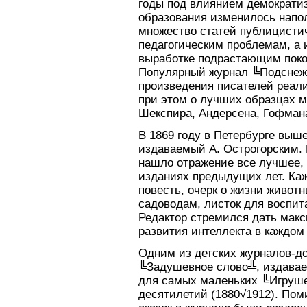
годы под влиянием демократи
образования изменилось напо
множество статей публицистич
педагогическим проблемам, а
выработке подрастающим поко
Популярный журнал ╚Подснежн
произведения писателей реали
при этом о лучших образцах 
Шекспира, Андерсена, Гофмана
В 1869 году в Петербурге выш
издаваемый А. Острогорским. 
нашло отражение все лучшее, 
изданиях предыдущих лет. Ка
повесть, очерк о жизни живот
садоводам, листок для воспита
Редактор стремился дать мак
развития интеллекта в каждом
Одним из детских журналов-д
╚Задушевное слово╩, издавае
для самых маленьких ╚Игруше
десятилетий (1880√1912). Пом