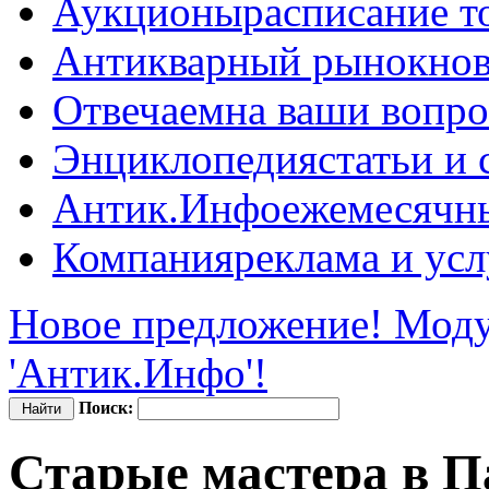
Аукционы
расписание т
Антикварный рынок
нов
Отвечаем
на ваши вопр
Энциклопедия
статьи и
Антик.Инфо
ежемесячн
Компания
реклама и усл
Новое предложение! Моду
'Антик.Инфо'!
Поиск:
Старые мастера в 