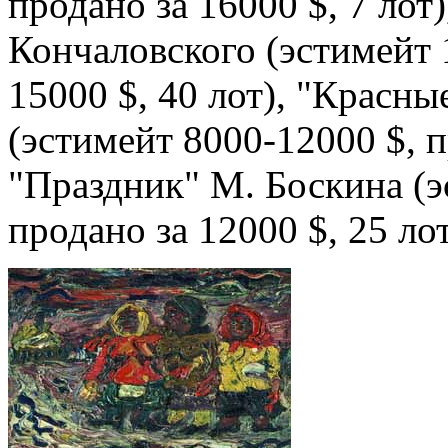
продано за 16000 $, 7 лот
Кончаловского (эстимейт 
15000 $, 40 лот), "Красн
(эстимейт 8000-12000 $, п
"Праздник" М. Боскина (э
продано за 12000 $, 25 лот