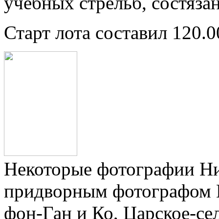
учебных стрельб, состязан
Старт лота составил 120.0
Некоторые фотографии Ни
придворным фотографом К
фон-Ган и Ко, Царское-се