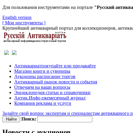
Для пользования инструментами на портале
"Русский антикв
English version
[ Мои инструменты ]
Крупнейший антикварный портал для коллекционеров, антиква
Антиквариат
покупайте или продавайте
Магазин
книги и сувениры
Аукционы
расписание торгов
Антикварный рынок
новости и события
Отвечаем
на ваши вопросы
Энциклопедия
статьи и справочники
Антик.Инфо
ежемесячный журнал
Компания
реклама и услуги
Задайте свой вопрос экспертам и специалистам антикварного 
Поиск:
Новости с аукционов