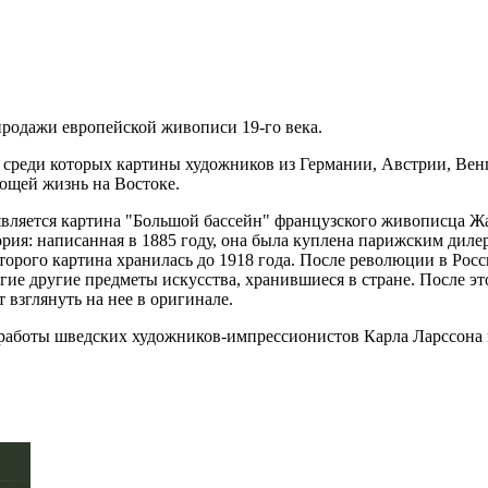
родажи европейской живописи 19-го века.
в, среди которых картины художников из Германии, Австрии, Ве
ющей жизнь на Востоке.
является картина "Большой бассейн" французского живописца Ж
рия: написанная в 1885 году, она была куплена парижским дилеро
торого картина хранилась до 1918 года. После революции в Рос
огие другие предметы искусства, хранившиеся в стране. После эт
 взглянуть на нее в оригинале.
 работы шведских художников-импрессионистов Карла Ларссона 