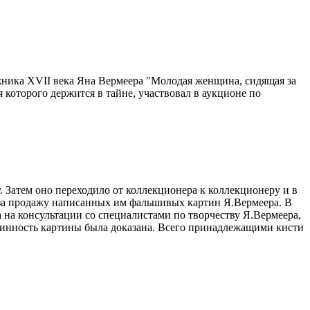
жника XVII века Яна Вермеера "Молодая женщина, сидящая за
я которого держится в тайне, участвовал в аукционе по
 Затем оно переходило от коллекционера к коллекционеру и в
м за продажу написанных им фальшивых картин Я.Вермеера. В
 на консультации со специалистами по творчеству Я.Вермеера,
длинность картины была доказана. Всего принадлежащими кисти