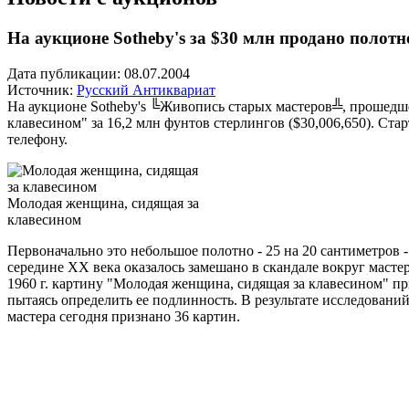
На аукционе Sotheby's за $30 млн продано полот
Дата публикации: 08.07.2004
Источник:
Русский Антиквариат
На аукционе Sotheby's ╚Живопись старых мастеров╩, прошедш
клавесином" за 16,2 млн фунтов стерлингов ($30,006,650). Ста
телефону.
Молодая женщина, сидящая за
клавесином
Первоначально это небольшое полотно - 25 на 20 сантиметров
середине ХХ века оказалось замешано в скандале вокруг маст
1960 г. картину "Молодая женщина, сидящая за клавесином" пр
пытаясь определить ее подлинность. В результате исследовани
мастера сегодня признано 36 картин.