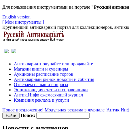
Для пользования инструментами на портале
"Русский антикв
English version
[ Мои инструменты ]
Крупнейший антикварный портал для коллекционеров, антиква
Антиквариат
покупайте или продавайте
Магазин
книги и сувениры
Аукционы
расписание торгов
Антикварный рынок
новости и события
Отвечаем
на ваши вопросы
Энциклопедия
статьи и справочники
Антик.Инфо
ежемесячный журнал
Компания
реклама и услуги
Новое предложение! Модульная реклама в журнале 'Антик.Инф
Поиск:
Новости с аукционов