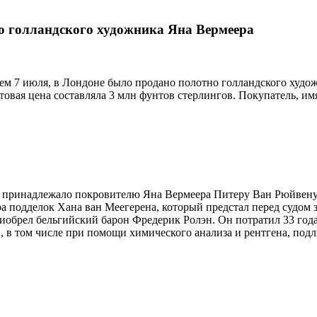
но голландского художника Яна Вермеера
ем 7 июля, в Лондоне было продано полотно голландского худо
ртовая цена составляла 3 млн фунтов стерлингов. Покупатель, им
 - принадлежало покровителю Яна Вермеера Питеру Ван Рюйвену.
ера подделок Хана ван Меегерена, который предстал перед судо
иобрел бельгийский барон Фредерик Ролэн. Он потратил 33 года
й, в том числе при помощи химического анализа и рентгена, по