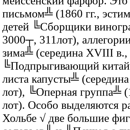
мейссенский фарфор. Эт
письмом╩ (1860 гг., эстим
детей ╚Сборщики виноград
3000┬, 311лот), аллегори
зима╩ (середина XVIII в.,
╚Подпрыгивающий китайс
листа капусты╩ (середина 
лот), ╚Оперная группа╩ (1
лот). Особо выделяются р
Хольбе √ две большие ф