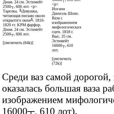
Иоганн
Тарелка. ╚Девушка,
Даниэль Шоне.
читающая письмо около
Ваза с
открытого окна╩. 1810-
изображением
1820 гг. KPM фарфор.
мифологических
Диам. 24 см. Эстимейт
сцен. 1818 г.
2500┬, 606 лот.
Выс. 35 см.
Эстимейт
[увеличить (84k)]
16000┬, 610
лот.
[увеличить
(72k)]
Среди ваз самой дорогой,
оказалась большая ваза р
изображением мифологичес
16000┬, 610 лот).