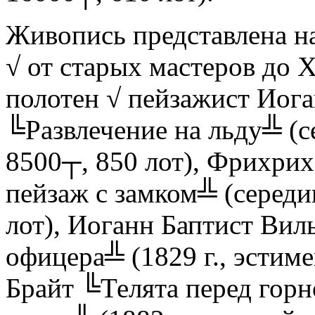
Живопись представлена н
√ от старых мастеров до 
полотен √ пейзажист Иог
╚Развлечение на льду╩ (се
8500┬, 850 лот), Фрихри
пейзаж с замком╩ (середи
лот), Иоганн Баптист Вил
офицера╩ (1829 г., эстиме
Брайт ╚Телята перед горн