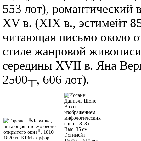
553 лот), романтический 
XV в. (XIX в., эстимейт 8
читающая письмо около о
стиле жанровой живописи
середины XVII в. Яна Верм
2500┬, 606 лот).