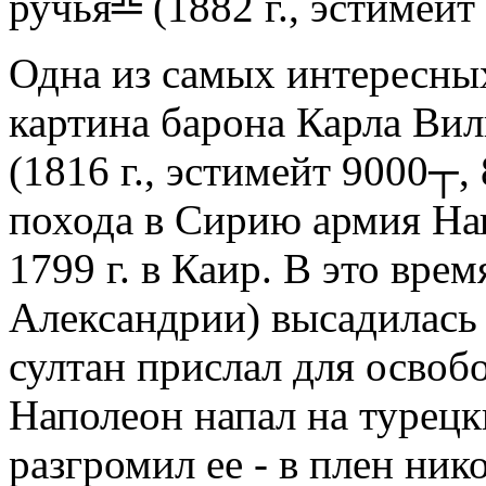
ручья╩ (1882 г., эстимейт
Одна из самых интересны
картина барона Карла Ви
(1816 г., эстимейт 9000┬,
похода в Сирию армия На
1799 г. в Каир. В это вре
Александрии) высадилась 
султан прислал для освоб
Наполеон напал на турецк
разгромил ее - в плен ник