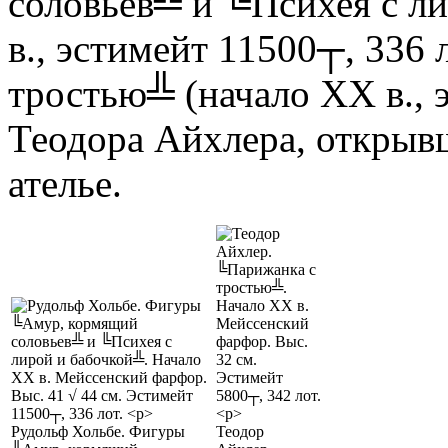
соловьев╩ и ╚Психея с л
в., эстимейт 11500┬, 336 
тростью╩ (начало XX в., 
Теодора Айхлера, открыв
ателье.
Рудольф Хольбе. Фигуры
Теодор