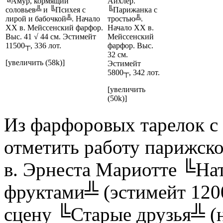
╚Амур, кормящий
Айхлер.
соловьев╩ и ╚Психея с
╚Парижанка с
лирой и бабочкой╩. Начало
тростью╩.
XX в. Мейссенский фарфор.
Начало XX в.
Выс. 41 √ 44 см. Эстимейт
Мейссенский
11500┬, 336 лот.
фарфор. Выс.
32 см.
[увеличить (58k)]
Эстимейт
5800┬, 342 лот.
[увеличить
(50k)]
Из фарфоровых тарелок с
отметить работу парижско
в. Эрнеста Мариотте ╚На
фруктами╩ (эстимейт 1200
сцену ╚Старые друзья╩ (н