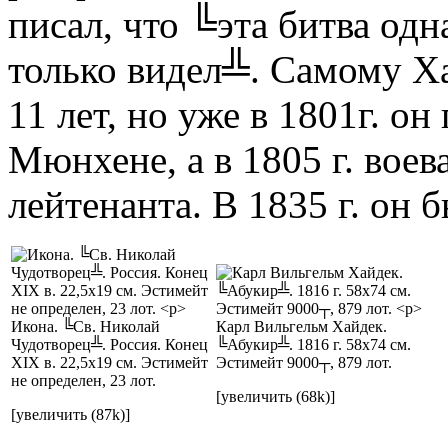
писал, что ╚эта битва одн
только видел╩. Самому Ха
11 лет, но уже в 1801г. о
Мюнхене, а в 1805 г. воев
лейтенанта. В 1835 г. он 
Икона. ╚Св. Николай
Карл Вильгельм Хайдек.
Чудотворец╩. Россия. Конец
╚Абукир╩. 1816 г. 58x74 см.
XIX в. 22,5x19 см. Эстимейт
Эстимейт 9000┬, 879 лот.
не определен, 23 лот.
[увеличить (68k)]
[увеличить (87k)]