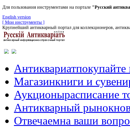
Для пользования инструментами на портале
"Русский антикв
English version
[ Мои инструменты ]
Крупнейший антикварный портал для коллекционеров, антиква
Антиквариат
покупайте 
Магазин
книги и сувен
Аукционы
расписание т
Антикварный рынок
нов
Отвечаем
на ваши вопр