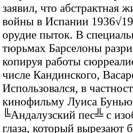
заявил, что абстрактная 
войны в Испании 1936√193
орудие пыток. В специал
тюрьмах Барселоны разри
копируя работы сюрреалис
числе Кандинского, Васар
Использовался, в частност
кинофильму Луиса Буньюэ
╚Андалузский пес╩ с изо
глаза, который вырезают б