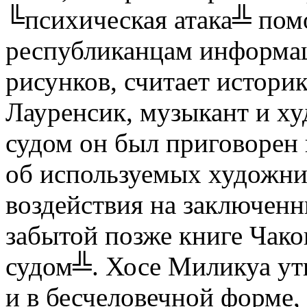
╚психическая атака╩ пом
республиканцам информа
рисунков, считает истори
Лауренсик, музыкант и ху
судом он был приговорен 
об используемых художни
воздействия на заключен
забытой позже книге Чак
судом╩. Хосе Миликуа утв
и в бесчеловечной форме