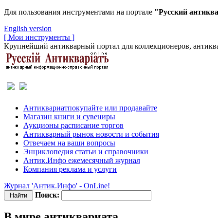
Для пользования инструментами на портале
"Русский антикв
English version
[ Мои инструменты ]
Крупнейший антикварный портал для коллекционеров, антиква
Антиквариат
покупайте или продавайте
Магазин
книги и сувениры
Аукционы
расписание торгов
Антикварный рынок
новости и события
Отвечаем
на ваши вопросы
Энциклопедия
статьи и справочники
Антик.Инфо
ежемесячный журнал
Компания
реклама и услуги
Журнал 'Антик.Инфо' - OnLine!
Поиск:
В мире антиквариата