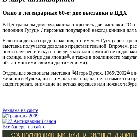
Окно в легендарные 60-е: две выставки в ЦДХ
В Центральном доме художника открылись две выставки: "Окно 
пополнил Гугуцэ √ персонаж популярной некогда книжки для
Если исходить из предположения, что именем Гугуцэ розыгры
выставка получается довольно представительной. Впрочем, рас
почти случаен и искусствоведческих конструкций не поддержи
и солнце, в кибуце два японца╩, а также в подлинности мак
обязан многими своими достижениями).
Отдельные экспонаты выставки ╚Игорь Вулох. 1965√2002╩ впо
живописи Вулоха, ни в том, как она подана, нет и намека на 
акцентировать внимание на ветках деревьев или ножках табуре
Реклама на сайте
Все банеры на сайте