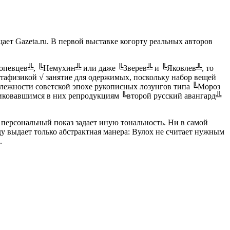
ет Gazeta.ru. В первой выставке когорту реальных авторов
снопевцев╩, ╚Немухин╩ или даже ╚Зверев╩ и ╚Яковлев╩, то
етафизикой √ занятие для одержимых, поскольку набор вещей
адлежности советской эпохе рукописных лозунгов типа ╚Мороз
ликовавшимся в них репродукциям ╚второй русский авангард╩
персональный показ задает иную тональность. Ни в самой
ду выдает только абстрактная манера: Вулох не считает нужным
.