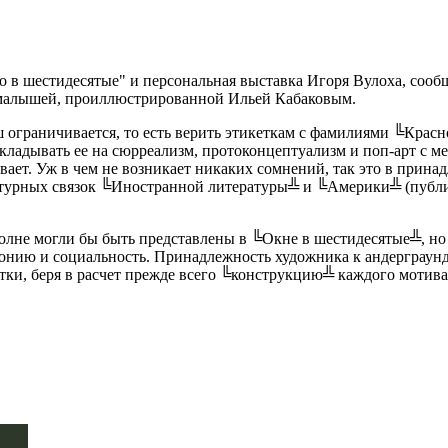
в шестидесятые" и персональная выставка Игоря Вулоха, сообща
 малышей, проиллюстрированной Ильей Кабаковым.
ш ограничивается, то есть верить этикеткам с фамилиями ╚Кра
кладывать ее на сюрреализм, протоконцептуализм и поп-арт с м
вает. Уж в чем не возникает никаких сомнений, так это в прин
улатурных связок ╚Иностранной литературы╩ и ╚Америки╩ (пуб
лне могли бы быть представлены в ╚Окне в шестидесятые╩, но 
иронию и социальность. Принадлежность художника к андерграун
тки, беря в расчет прежде всего ╚конструкцию╩ каждого мотива