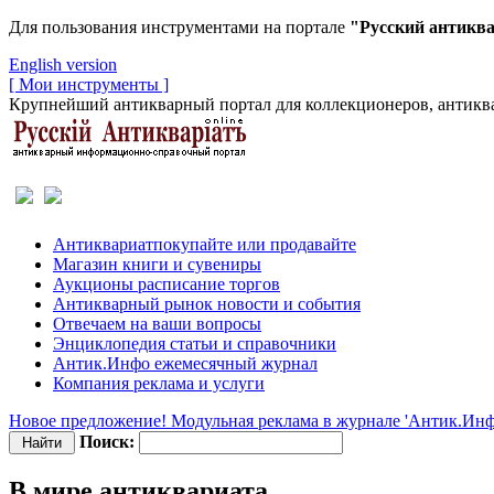
Для пользования инструментами на портале
"Русский антикв
English version
[ Мои инструменты ]
Крупнейший антикварный портал для коллекционеров, антиква
Антиквариат
покупайте или продавайте
Магазин
книги и сувениры
Аукционы
расписание торгов
Антикварный рынок
новости и события
Отвечаем
на ваши вопросы
Энциклопедия
статьи и справочники
Антик.Инфо
ежемесячный журнал
Компания
реклама и услуги
Новое предложение! Модульная реклама в журнале 'Антик.Инф
Поиск:
В мире антиквариата