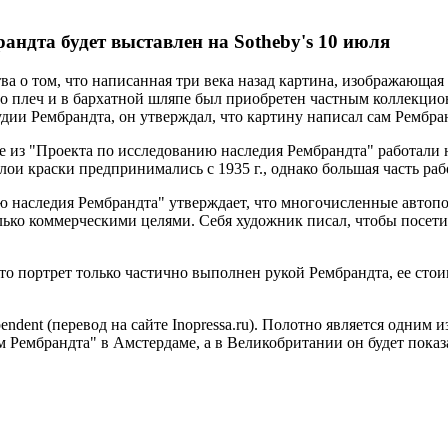
ндта будет выставлен на Sotheby's 10 июля
 о том, что написанная три века назад картина, изображающая р
 до плеч и в бархатной шляпе был приобретен частным коллекци
удии Рембрандта, он утверждал, что картину написал сам Рембра
е из "Проекта по исследованию наследия Рембрандта" работали н
ои краски предпринимались с 1935 г., однако большая часть ра
 наследия Рембрандта" утверждает, что многочисленные автопор
лько коммерческими целями. Себя художник писал, чтобы посети
то портрет только частично выполнен рукой Рембрандта, ее стоим
ndent (перевод на сайте Inopressa.ru). Полотно является одним 
м Рембрандта" в Амстердаме, а в Великобритании он будет показ