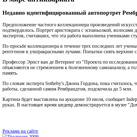
Недавно идентифицированный автопортрет Рембра
Предположение частного коллекционера произведений искусства
подтвердилось. Портрет аристократа с эспаньолкой, волосами
экспертов, считавших, что эта работа выполнена учениками ст
По просьбе коллекционера в течение трех последних лет учены
рентгеном и ультракрасными лучами. Попытки снять верхние сл
Профессор Эрнст ван де Ветеринг из "Проекта по исследованию
объясняются не стремлением к болезненному самоанализу, а то
память.
По словам эксперта Sotheby's Джона Гордона, пока считалось, ч
работы, сделанной самим Рембрандтом, подскочила до 5 млн.
Картина будет выставлена на аукционе 10 июля, сообщает Indepe
руках. В настоящее время шедевр демонстрируется в музее "До
Реклама на сайте