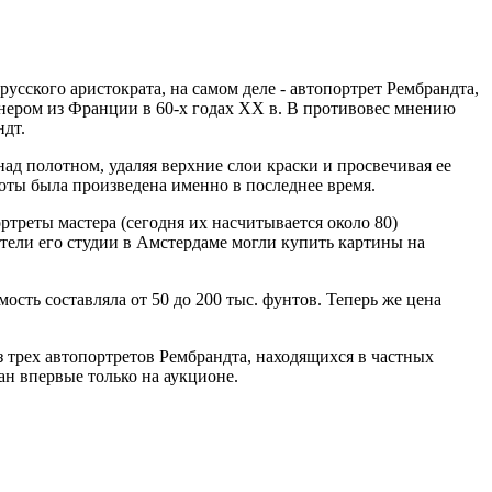
усского аристократа, на самом деле - автопортрет Рембрандта,
онером из Франции в 60-х годах XX в. В противовес мнению
ндт.
ад полотном, удаляя верхние слои краски и просвечивая ее
боты была произведена именно в последнее время.
треты мастера (сегодня их насчитывается около 80)
тели его студии в Амстердаме могли купить картины на
ость составляла от 50 до 200 тыс. фунтов. Теперь же цена
из трех автопортретов Рембрандта, находящихся в частных
ан впервые только на аукционе.