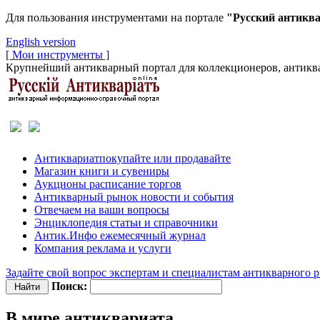
Для пользования инструментами на портале
"Русский антикв
English version
[ Мои инструменты ]
Крупнейший антикварный портал для коллекционеров, антиква
Антиквариат
покупайте или продавайте
Магазин
книги и сувениры
Аукционы
расписание торгов
Антикварный рынок
новости и события
Отвечаем
на ваши вопросы
Энциклопедия
статьи и справочники
Антик.Инфо
ежемесячный журнал
Компания
реклама и услуги
Задайте свой вопрос экспертам и специалистам антикварного 
Поиск:
В мире антиквариата