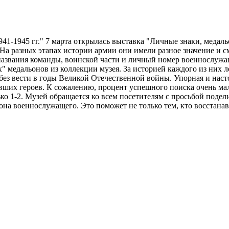
41-1945 гг." 7 марта открылась выставка "Личные знаки, меда
а разных этапах истории армии они имели разное значение и см
названия команды, воинской части и личный номер военнослужащ
х" медальонов из коллекции музея. За историей каждого из них 
без вести в годы Великой Отечественной войны. Упорная и наст
вших героев. К сожалению, процент успешного поиска очень мал
лько 1-2. Музей обращается ко всем посетителям с просьбой под
она военнослужащего. Это поможет не только тем, кто восстана