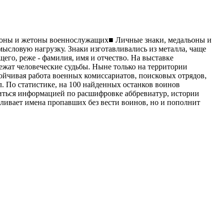
льоны и жетоны военнослужащих■ Личные знаки, медальоны и
ысловую нагрузку. Знаки изготавливались из металла, чаще
его, реже - фамилия, имя и отчество. На выставке
лежат человеческие судьбы. Ныне только на территории
ойчивая работа военных комиссариатов, поисковых отрядов,
. По статистике, на 100 найденных останков воинов
елиться информацией по расшифровке аббревиатур, истории
вливает имена пропавших без вести воинов, но и пополнит