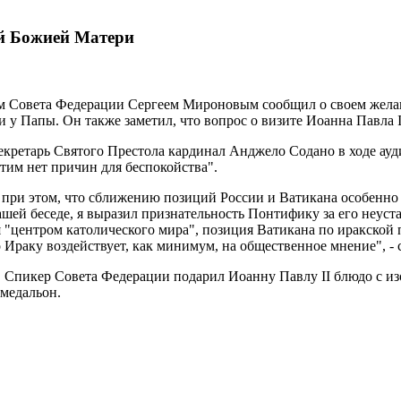
ой Божией Матери
лем Совета Федерации Сергеем Мироновым сообщил о своем жела
и у Папы. Он также заметил, что вопрос о визите Иоанна Павла
екретарь Святого Престола кардинал Анджело Содано в ходе ауд
этим нет причин для беспокойства".
 при этом, что сближению позиций России и Ватикана особенно
ашей беседе, я выразил признательность Понтифику за его неуст
 "центром католического мира", позиция Ватикана по иракской п
Ираку воздействует, как минимум, на общественное мнение", - с
 Спикер Совета Федерации подарил Иоанну Павлу II блюдо с из
медальон.