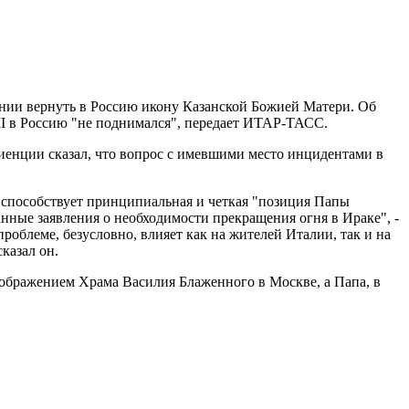
нии вернуть в Россию икону Казанской Божией Матери. Об
 II в Россию "не поднимался", передает ИТАР-ТАСС.
иенции сказал, что вопрос с имевшими место инцидентами в
 способствует принципиальная и четкая "позиция Папы
анные заявления о необходимости прекращения огня в Ираке", -
роблеме, безусловно, влияет как на жителей Италии, так и на
казал он.
ображением Храма Василия Блаженного в Москве, а Папа, в