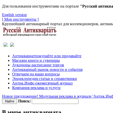
Для пользования инструментами на портале
"Русский антикв
English version
[ Мои инструменты ]
Крупнейший антикварный портал для коллекционеров, антиква
Антиквариат
покупайте или продавайте
Магазин
книги и сувениры
Аукционы
расписание торгов
Антикварный рынок
новости и события
Отвечаем
на ваши вопросы
Энциклопедия
статьи и справочники
Антик.Инфо
ежемесячный журнал
Компания
реклама и услуги
Новое предложение! Модульная реклама в журнале 'Антик.Инф
Поиск:
В мире антиквариата