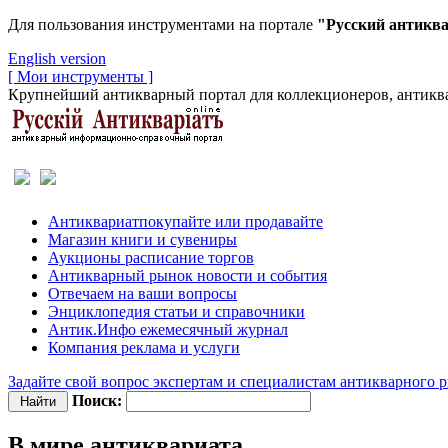
Для пользования инструментами на портале
"Русский антикв
English version
[ Мои инструменты ]
Крупнейший антикварный портал для коллекционеров, антиква
Антиквариат
покупайте или продавайте
Магазин
книги и сувениры
Аукционы
расписание торгов
Антикварный рынок
новости и события
Отвечаем
на ваши вопросы
Энциклопедия
статьи и справочники
Антик.Инфо
ежемесячный журнал
Компания
реклама и услуги
Задайте свой вопрос экспертам и специалистам антикварного 
Поиск:
В мире антиквариата