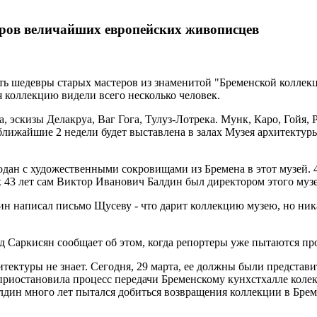
ров величайших европейских живописцев
ь шедевры старых мастеров из знаменитой "Бременской коллекц
 коллекцию видели всего несколько человек.
, эскизы Делакруа, Ваг Гога, Тулуз-Лотрека. Мунк, Каро, Гойя,
 - ближайшие 2 недели будет выставлена в залах Музея архитект
ан с художественными сокровищами из Бремена в этот музей. 4
х 43 лет сам Виктор Иванович Балдин был директором этого муз
н написал письмо Щусеву - что дарит коллекцию музею, но ника
д Саркисян сообщает об этом, когда репортеры уже пытаются пр
итектуры не знает. Сегодня, 29 марта, ее должны были представи
приостановила процесс передачи Бременскому кунхстхалле кол
лдин много лет пытался добиться возвращения коллекции в Бре