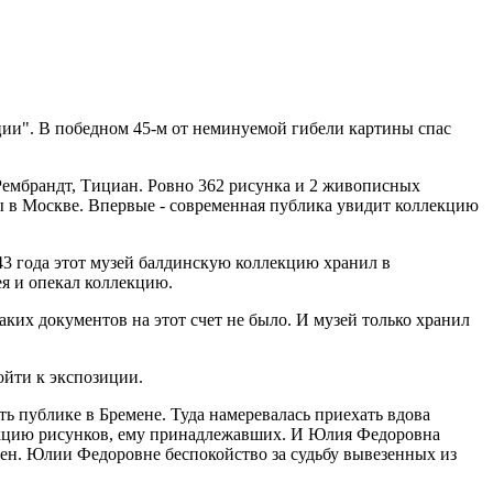
ии". В победном 45-м от неминуемой гибели картины спас
 Рембрандт, Тициан. Ровно 362 рисунка и 2 живописных
уры в Москве. Впервые - современная публика увидит коллекцию
3 года этот музей балдинскую коллекцию хранил в
ея и опекал коллекцию.
ких документов на этот счет не было. И музей только хранил
ойти к экспозиции.
ть публике в Бремене. Туда намеревалась приехать вдова
екцию рисунков, ему принадлежавших. И Юлия Федоровна
мен. Юлии Федоровне беспокойство за судьбу вывезенных из