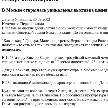
В Москве открылась уникальная выставка шедев
Дата публикации: 30.03.2003
Источник:
Первый канал
Впервые за многие десятилетия любой желающий может увидет
капитан Советской армии Виктор Балдин. До сегодняшнего дня
"Кавалькада" Дюрера, Мане с портретом Верлена, этюды Родена
полотна - то есть вся так называемая "балдинская коллекция"
полностью.
В 1947-м году Виктор Балдин принес трофейный кожаный чемод
специальной папке с надписью "Особый инвентарь". 25 из эти
Давид Саркисян, директор Музея архитектуры в Москве: "Балди
рисунки и картины, но не обладал ими".
В 23 с половиной миллиона долларов оценена коллекция. Дави
Куда отправится коллекция через 2 недели, директор Музея арх
Виктора Балдина Юлия Сивакова. Но российская прокуратура 
сегодня первой из приглашенных идет сюда. Ее муж Виктор Ба
Германии рисунков досталось по наследству.