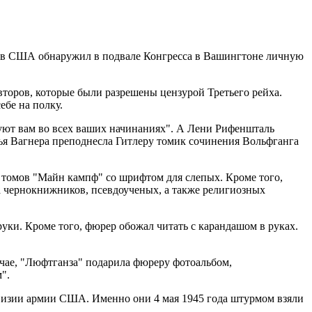
 в США обнаружил в подвале Конгресса в Вашингтоне личную
второв, которые были разрешены цензурой Третьего рейха.
ебе на полку.
вуют вам во всех ваших начинаниях". А Лени Рифеншталь
ья Вагнера преподнесла Гитлеру томик сочинения Вольфганга
26 томов "Майн кампф" со шрифтом для слепых. Кроме того,
а чернокнижников, псевдоученых, а также религиозных
руки. Кроме того, фюрер обожал читать с карандашом в руках.
учае, "Люфтганза" подарила фюреру фотоальбом,
".
ивизии армии США. Именно они 4 мая 1945 года штурмом взяли