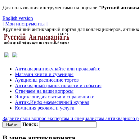
Для пользования инструментами на портале
"Русский антикв
English version
[ Мои инструменты ]
Крупнейший антикварный портал для коллекционеров, антиква
Антиквариат
покупайте или продавайте
Магазин
книги и сувениры
Аукционы
расписание торгов
Антикварный рынок
новости и события
Отвечаем
на ваши вопросы
Энциклопедия
статьи и справочники
Антик.Инфо
ежемесячный журнал
Компания
реклама и услуги
Задайте свой вопрос экспертам и специалистам антикварного 
Поиск:
В мире антиквариата