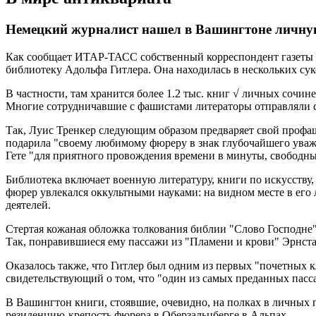
Немецкий журналист нашел в Вашингтоне личну
Как сообщает ИТАР-ТАСС собственный корреспондент газеты
библиотеку Адольфа Гитлера. Она находилась в нескольких сук
В частности, там хранится более 1.2 тыс. книг √ личных сочи
Многие сотрудничавшие с фашистами литераторы отправляли св
Так, Луис Тренкер следующим образом предваряет свой профаш
подарила "своему любимому фюреру в знак глубочайшего уваж
Гете "для приятного провождения времени в минуты, свободные
Библиотека включает военную литературу, книги по искусству,
фюрер увлекался оккультными науками: на видном месте в его
деятелей.
Стертая кожаная обложка толкования библии "Слово Господне" с
Так, понравившиеся ему пассажи из "Пламени и крови" Эрнст
Оказалось также, что Гитлер был одним из первых "почетных 
свидетельствующий о том, что "один из самых преданных пасс
В Вашингтон книги, стоявшие, очевидно, на полках в личных 
резиденцию-крепость фюрера в Оберзальцберге в Альпах.