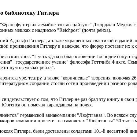
ю библиотеку Гитлера
 "Франкфуртер альгемайне зонтагсцайтунг" Джорджан Меджиас
онных мешках с надписью "Reichpost" (почта рейха).
нений Адольфа Гитлера, а также украшенных свастикой изданий а
ои произведения Гитлеру в надежде, что фюрер поставит их к с
истский эпос: "Пусть удача и благословение Господне сопутст
ения" "государственное учение" философа Готтлиба Фихте. Сем
 от дум о судьбах рейха".
 архитектуре, театру, а также "коричневые" творения, включая 
 литературном собрании стояли сотни произведений разного род
видетельствует о том, что Гитлер не раз брал эту книгу в свои 
а Юргенса он помечал карандашом на полях.
клиентов" германской авиакомпании "Люфтганза". Во всяком сл
ажиров компании пролетел на самолетах "Люфтганзы" 50 тыс. км
покоях Гитлера, были доставлены солдатами 101-й десантной д