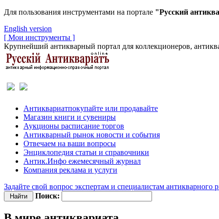
Для пользования инструментами на портале
"Русский антикв
English version
[ Мои инструменты ]
Крупнейший антикварный портал для коллекционеров, антиква
Антиквариат
покупайте или продавайте
Магазин
книги и сувениры
Аукционы
расписание торгов
Антикварный рынок
новости и события
Отвечаем
на ваши вопросы
Энциклопедия
статьи и справочники
Антик.Инфо
ежемесячный журнал
Компания
реклама и услуги
Задайте свой вопрос экспертам и специалистам антикварного 
Поиск:
В мире антиквариата