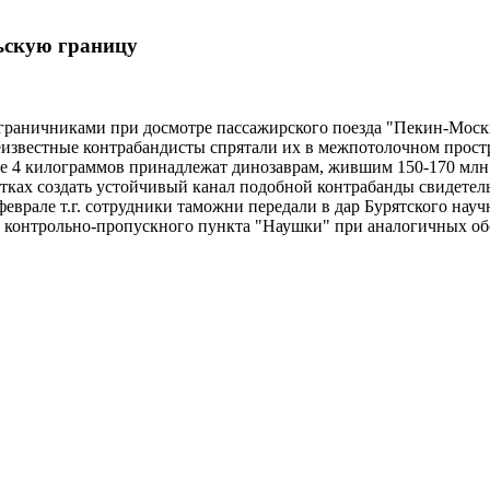
льскую границу
граничниками при досмотре пассажирского поезда "Пекин-Моск
еизвестные контрабандисты спрятали их в межпотолочном простра
ее 4 килограммов принадлежат динозаврам, жившим 150-170 млн
тках создать устойчивый канал подобной контрабанды свидетель
еврале т.г. сотрудники таможни передали в дар Бурятского науч
о контрольно-пропускного пункта "Наушки" при аналогичных об