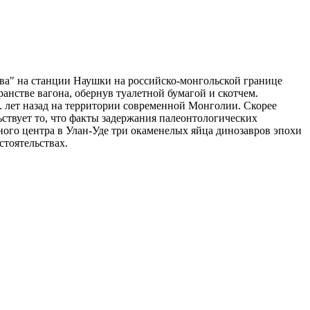
ва" на станции Наушки на российско-монгольской границе
нстве вагона, обернув туалетной бумагой и скотчем.
. лет назад на территории современной Монголии. Скорее
ствует то, что факты задержания палеонтологических
ного центра в Улан-Уде три окаменелых яйца динозавров эпохи
стоятельствах.