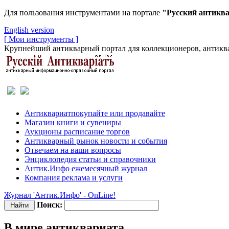
Для пользования инструментами на портале
"Русский антикв
English version
[ Мои инструменты ]
Крупнейший антикварный портал для коллекционеров, антиква
Антиквариат
покупайте или продавайте
Магазин
книги и сувениры
Аукционы
расписание торгов
Антикварный рынок
новости и события
Отвечаем
на ваши вопросы
Энциклопедия
статьи и справочники
Антик.Инфо
ежемесячный журнал
Компания
реклама и услуги
Журнал 'Антик.Инфо' - OnLine!
Поиск:
В мире антиквариата