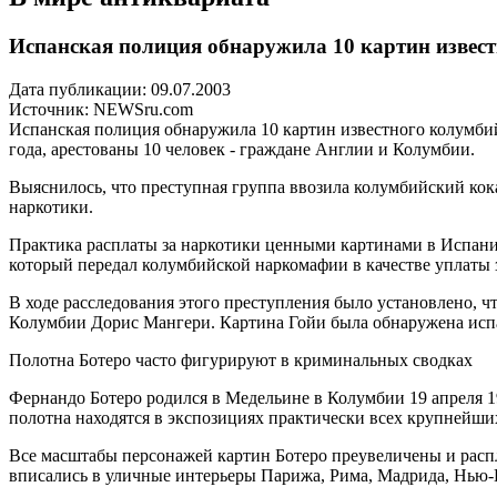
Испанская полиция обнаружила 10 картин извес
Дата публикации: 09.07.2003
Источник:
NEWSru.com
Испанская полиция обнаружила 10 картин известного колумбий
года, арестованы 10 человек - граждане Англии и Колумбии.
Выяснилось, что преступная группа ввозила колумбийский кока
наркотики.
Практика расплаты за наркотики ценными картинами в Испании
который передал колумбийской наркомафии в качестве уплаты
В ходе расследования этого преступления было установлено, 
Колумбии Дорис Мангери. Картина Гойи была обнаружена исп
Полотна Ботеро часто фигурируют в криминальных сводках
Фернандо Ботеро родился в Медельине в Колумбии 19 апреля 1
полотна находятся в экспозициях практически всех крупнейши
Все масштабы персонажей картин Ботеро преувеличены и распл
вписались в уличные интерьеры Парижа, Рима, Мадрида, Нью-Й