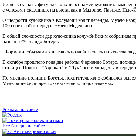
Их легко узнать: фигуры своих персонажей художник намерен
с успехом показанных на выставках в Мадриде, Париже, Нью-Й
О щедрости художника в Колумбии ходят легенды. Музею изоб
100 своих работ передал музею Медельина.
В общей сложности дар художника колумбийским собраниям п
назвал и Фернандо Ботеро.
"Формами, объемами я пытаюсь воздействовать на чувства людей
В октябре прошлого года две работы Фернандо Ботеро, похище
столицы. Полотна "Адвокат" и "Лук" были украдены в середин
По мнению полиции Боготы, похититель явно собирался вывезт
Медельине были арестованы четверо подозреваемых.
Реклама на сайте
Все банеры на сайте