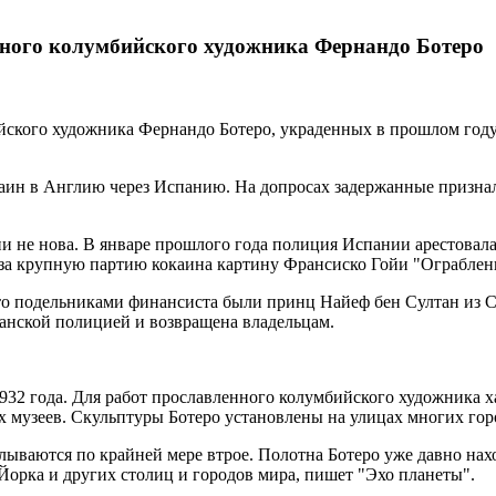
тного колумбийского художника Фернандо Ботеро
ского художника Фернандо Ботеро, украденных в прошлом году в
ин в Англию через Испанию. На допросах задержанные призналис
 не нова. В январе прошлого года полиция Испании арестовала
 за крупную партию кокаина картину Франсиско Гойи "Ограблен
что подельниками финансиста были принц Найеф бен Султан из С
анской полицией и возвращена владельцам.
932 года. Для работ прославленного колумбийского художника 
х музеев. Скульптуры Ботеро установлены на улицах многих гор
ываются по крайней мере втрое. Полотна Ботеро уже давно нахо
орка и других столиц и городов мира, пишет "Эхо планеты".