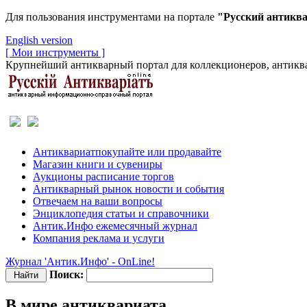
Для пользования инструментами на портале
"Русский антикв
English version
[ Мои инструменты ]
Крупнейший антикварный портал для коллекционеров, антиква
Антиквариат
покупайте или продавайте
Магазин
книги и сувениры
Аукционы
расписание торгов
Антикварный рынок
новости и события
Отвечаем
на ваши вопросы
Энциклопедия
статьи и справочники
Антик.Инфо
ежемесячный журнал
Компания
реклама и услуги
Журнал 'Антик.Инфо' - OnLine!
Поиск:
В мире антиквариата