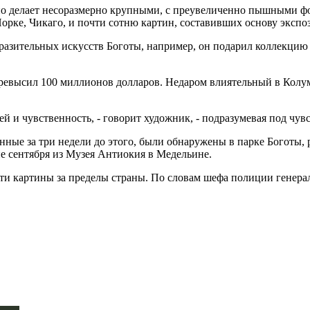
но делает несоразмерно крупными, с преувеличенно пышными фо
орке, Чикаго, и почти сотню картин, составивших основу экспо
разительных искусств Боготы, например, он подарил коллекцию
ревысил 100 миллионов долларов. Недаром влиятельный в Колу
 и чувственность, - говорит художник, - подразумевая под чувс
нные за три недели до этого, были обнаружены в парке Боготы,
е сентября из Музея Антиокия в Медельине.
и картины за пределы страны. По словам шефа полиции генерал