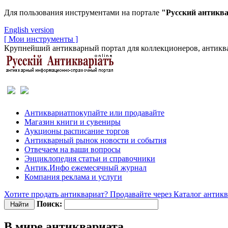
Для пользования инструментами на портале
"Русский антикв
English version
[ Мои инструменты ]
Крупнейший антикварный портал для коллекционеров, антиква
Антиквариат
покупайте или продавайте
Магазин
книги и сувениры
Аукционы
расписание торгов
Антикварный рынок
новости и события
Отвечаем
на ваши вопросы
Энциклопедия
статьи и справочники
Антик.Инфо
ежемесячный журнал
Компания
реклама и услуги
Хотите продать антиквариат? Продавайте через Каталог антик
Поиск:
В мире антиквариата