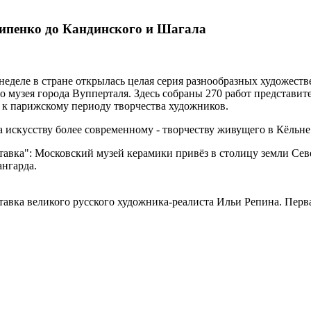
хипенко до Кандинского и Шагала
еделе в стране открылась целая серия разнообразных художеств
 музея города Вупперталя. Здесь собраны 270 работ представит
 к парижскому периоду творчества художников.
искусству более современному - творчеству живущего в Кёльне
тавка": Московский музей керамики привёз в столицу земли Сев
ангарда.
тавка великого русского художника-реалиста Ильи Репина. Перв