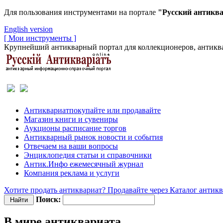
Для пользования инструментами на портале
"Русский антикв
English version
[ Мои инструменты ]
Крупнейший антикварный портал для коллекционеров, антиква
Антиквариат
покупайте или продавайте
Магазин
книги и сувениры
Аукционы
расписание торгов
Антикварный рынок
новости и события
Отвечаем
на ваши вопросы
Энциклопедия
статьи и справочники
Антик.Инфо
ежемесячный журнал
Компания
реклама и услуги
Хотите продать антиквариат? Продавайте через Каталог антик
Поиск:
В мире антиквариата