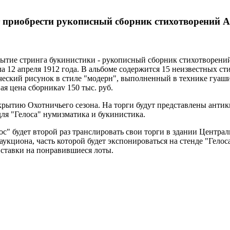
приобрести рукописный сборник стихотворений А
тие стринга букинистики - рукописный сборник стихотворений
ла 12 апреля 1912 года. В альбоме содержится 15 неизвестных 
ческий рисунок в стиле "модерн", выполненный в технике гуаши
я цена сборникаv 150 тыс. руб.
крытию Охотничьего сезона. На торги будут представлены антик
ля "Гелоса" нумизматика и букинистика.
елос" будет второй раз транслировать свои торги в здании Цент
аукциона, часть которой будет экспонироваться на стенде "Гело
я ставки на понравившиеся лоты.