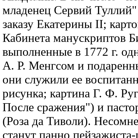
младенец Сервий Туллий" 
заказу Екатерины II; карт
Кабинета манускриптов Би
выполненные в 1772 г. од
А. Р. Менгсом и подаренн
они служили ее воспитан
рисунка; картина Г. Ф. Ру
После сражения") и пастор
(Роза да Тиволи). Несом
станут панно пейзажиста-