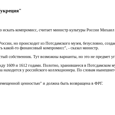
Лукреция"
 искать компромисс, считает министр культуры России Михаил 
 России, но происходит из Потсдамского музея, безусловно, соз
ь какой-то финансовый компромисс", - сказал министр.
частый собственник. Тут возможны варианты, но это не предмет у
у 1609 и 1612 годами. Полотно, хранившееся в Потсдамском муз
 она находится у российского коллекционера. По словам нынешне
еремещенной ценностью" и должна быть возвращена в ФРГ.