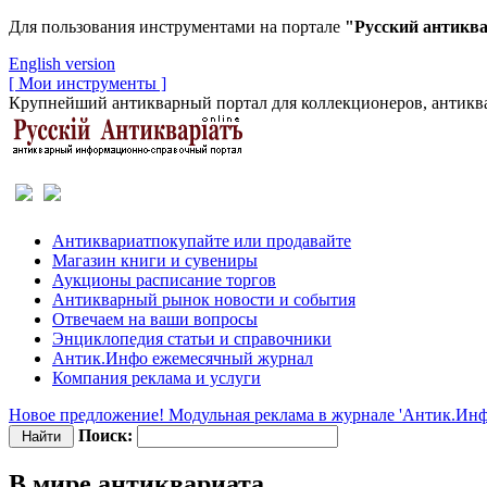
Для пользования инструментами на портале
"Русский антикв
English version
[ Мои инструменты ]
Крупнейший антикварный портал для коллекционеров, антиква
Антиквариат
покупайте или продавайте
Магазин
книги и сувениры
Аукционы
расписание торгов
Антикварный рынок
новости и события
Отвечаем
на ваши вопросы
Энциклопедия
статьи и справочники
Антик.Инфо
ежемесячный журнал
Компания
реклама и услуги
Новое предложение! Модульная реклама в журнале 'Антик.Инф
Поиск:
В мире антиквариата