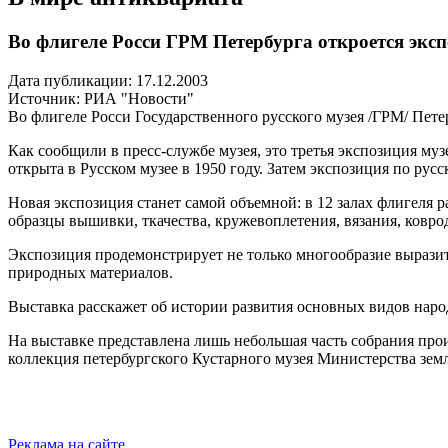
Во флигеле Росси ГРМ Петербурга откроется эксп
Дата публикации: 17.12.2003
Источник:
РИА "Новости"
Во флигеле Росси Государственного русского музея /ГРМ/ Пете
Как сообщили в пресс-службе музея, это третья экспозиция му
открыта в Русском музее в 1950 году. Затем экспозиция по русс
Новая экспозиция станет самой объемной: в 12 залах флигеля 
образцы вышивки, ткачества, кружевоплетения, вязания, коврод
Экспозиция продемонстрирует не только многообразие вырази
природных материалов.
Выставка расскажет об истории развития основных видов народ
На выставке представлена лишь небольшая часть собрания прои
коллекция петербургского Кустарного музея Министерства зем
Реклама на сайте