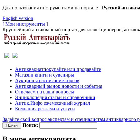
Для пользования инструментами на портале
"Русский антикв
English version
[ Мои инструменты ]
Крупнейший антикварный портал для коллекционеров, антиква
Антиквариат
покупайте или продавайте
Магазин
книги и сувениры
Аукционы
расписание торгов
Антикварный рынок
новости и события
Отвечаем
на ваши вопросы
Энциклопедия
статьи и справочники
Антик.Инфо
ежемесячный журнал
Компания
реклама и услуги
Задайте свой вопрос экспертам и специалистам антикварного 
Поиск:
В мире антиквариата