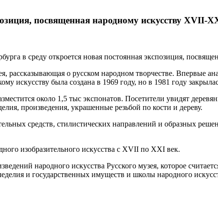
озиция, посвященная народному искусству XVII-X
рбурга в среду откроется новая постоянная экспозиция, посвяще
зея, рассказывающая о русском народном творчестве. Впервые ан
кому искусству была создана в 1969 году, но в 1981 году закрыл
разместится около 1,5 тыс экспонатов. Посетители увидят дерев
елия, произведения, украшенные резьбой по кости и дереву.
тельных средств, стилистических направлений и образных реше
ного изобразительного искусства с XVII по XXI век.
зведений народного искусства Русского музея, которое считает
леделия и государственных имуществ и школы народного искусст