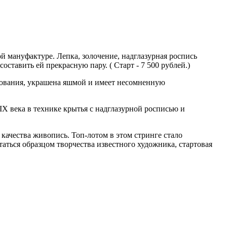
й мануфактуре. Лепка, золочение, надглазурная роспись
тавить ей прекрасную пару. ( Старт - 7 500 рублей.)
ирования, украшена яшмой и имеет несомненную
X века в технике крытья с надглазурной росписью и
качества живопись. Топ-лотом в этом стринге стало
таться образцом творчества известного художника, стартовая