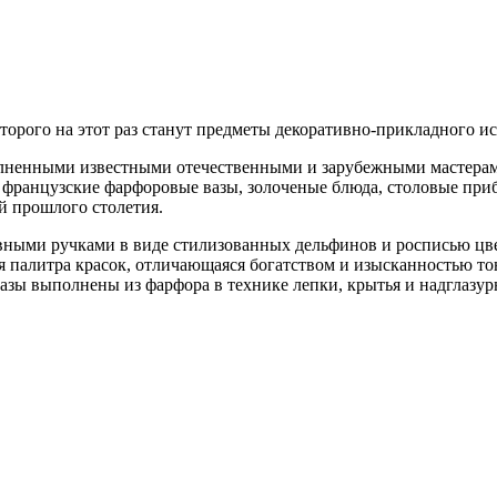
торого на этот раз станут предметы декоративно-прикладного ис
олненными известными отечественными и зарубежными мастерами
 французские фарфоровые вазы, золоченые блюда, столовые приб
й прошлого столетия.
ивными ручками в виде стилизованных дельфинов и росписью цве
нная палитра красок, отличающаяся богатством и изысканностью 
зы выполнены из фарфора в технике лепки, крытья и надглазурн