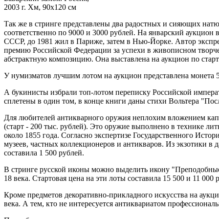
2003 г. Хм, 90х120 см
Так же в стринге представлены два радостных и сияющих нат
соответственно по 9000 и 3000 рублей. На январский аукцион 
СССР, до 1981 жил в Париже, затем в Нью-Йорке. Автор эксп
премию Российской Федерации за успехи в живописном творчес
абстрактную композицию. Она выставлена на аукцион по старт
У нумизматов лучшим лотом на аукцион представлена монета 50
А букинисты избрали топ-лотом переписку Российской императ
сплетены в один том, в конце книги даны стихи Вольтера "Пос
Для любителей антикварного оружия неплохим вложением капи
(старт - 200 тыс. рублей). Это оружие выполнено в технике лит
около 1855 года. Согласно экспертизе Государственного Истор
музеев, частных коллекционеров и антикваров. Из экзотики в
составила 1 500 рублей.
В стринге русской иконы можно выделить икону "Преподобные 
18 века. Стартовая цена на эти лоты составила 15 500 и 11 000 
Кроме предметов декоративно-прикладного искусства на аукци
века. А тем, кто не интересуется антиквариатом профессиональ