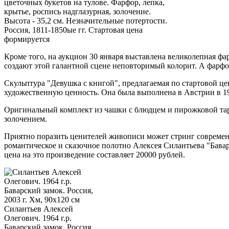
цветочных букетов на тулове. Фарфор, лепка,
крытье, роспись надглазурная, золочение.
Высота - 35,2 см. Незначительные потертости.
Россия, 1811-1850ые гг. Стартовая цена
формируется
Кроме того, на аукцион 30 января выставлена великолепная фа
создают этой галантной сцене неповторимый колорит. А фарфор
Скульптура "Девушка с книгой", предлагаемая по стартовой ц
художественную ценность. Она была выполнена в Австрии в 19
Оригинальный комплект из чашки с блюдцем и пирожковой таре
золочением.
Приятно поразить ценителей живописи может стринг современн
романтическое и сказочное полотно Алексея Силантьева "Баварс
цена на это произведение составляет 20000 рублей.
Силантьев Алексей
Олегович. 1964 г.р.
Баварский замок. Россия,