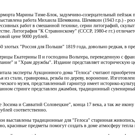
юрморта Марины Тиме-Блок, задумчиво-созерцательный пейзаж 
выставлена работа Михаила Шемякина. Шемякин (1943 г.р.) - рос
рессивных работ в смешанной технике, серии литографий, скул
тве. Литография "К Стравинскому" (СССР, 1980-е гг.) отличае
овой цене 9000 рублей.
 злотых "Россия для Польши" 1819 года, довольно редкая, в пре
рицы Екатерины II и господина Вольтера, переведенную с франц
лание" и "Храм дружбы". Издание представляет историческую це
тала эксперты Аукционного дома "Гелоса" считают приобретен
ья из стали, гравировка, резьба по дереву, воронение. Изготовл
ического музея, представленный гарнитур имеет историко-культ
 данном стринге представлен джамбия, традиционный сувенирный
Зосима и Савватий Соловецкие", конца 17 века, а так же икону
рублей соответственно.
он выставлены традиционные для "Гелоса" старинная живопись,
но, красивые предметы помогут создать в доме атмосферу тепла 