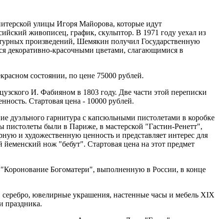
питерской улицы Игоря Майорова, которые идут
сийский живописец, график, скульптор. В 1971 году уехал из
ьптурных произведений, Шемякин получил Государственную
тся декоративно-красочными цветами, слагающимися в
красном состоянии, по цене 75000 рублей.
узского И. Фабияном в 1803 году. Две части этой переписки
нность. Стартовая цена - 10000 рублей.
ие дуэльного гарнитура с капсюльными пистолетами в коробке
ены пистолеты были в Париже, в мастерской "Гастин-Ренетт",
урную и художественную ценность и представляет интерес для
 йеменский нож "бебут". Стартовая цена на этот предмет
 "Коронование Богоматери", выполненную в России, в конце
 серебро, ювелирные украшения, настенные часы и мебель XIX
и праздника.