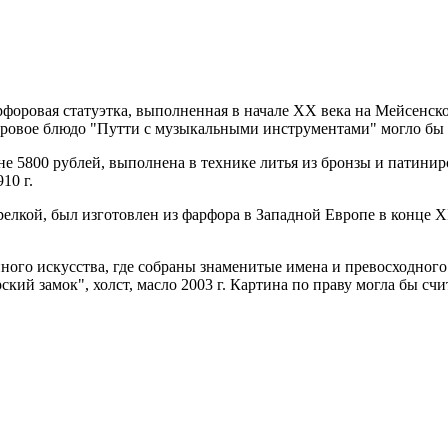
рфоровая статуэтка, выполненная в начале XX века на Мейсенско
овое блюдо "Путти с музыкальными инструментами" могло бы сос
ене 5800 рублей, выполнена в технике литья из бронзы и патин
10 г.
лкой, был изготовлен из фарфора в Западной Европе в конце XI
ого искусства, где собраны знаменитые имена и превосходного 
кий замок", холст, масло 2003 г. Картина по праву могла бы счи