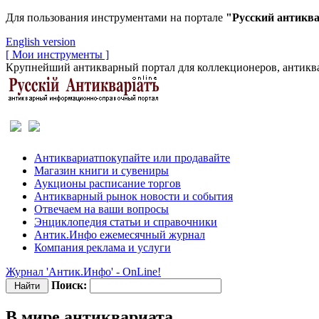
Для пользования инструментами на портале
"Русский антикв
English version
[ Мои инструменты ]
Крупнейший антикварный портал для коллекционеров, антиква
Антиквариат
покупайте или продавайте
Магазин
книги и сувениры
Аукционы
расписание торгов
Антикварный рынок
новости и события
Отвечаем
на ваши вопросы
Энциклопедия
статьи и справочники
Антик.Инфо
ежемесячный журнал
Компания
реклама и услуги
Журнал 'Антик.Инфо' - OnLine!
Поиск:
В мире антиквариата