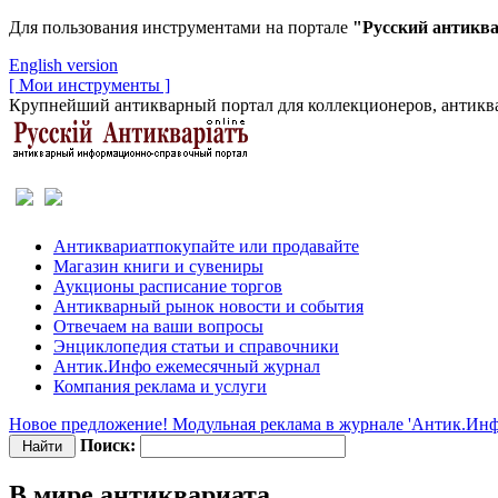
Для пользования инструментами на портале
"Русский антикв
English version
[ Мои инструменты ]
Крупнейший антикварный портал для коллекционеров, антиква
Антиквариат
покупайте или продавайте
Магазин
книги и сувениры
Аукционы
расписание торгов
Антикварный рынок
новости и события
Отвечаем
на ваши вопросы
Энциклопедия
статьи и справочники
Антик.Инфо
ежемесячный журнал
Компания
реклама и услуги
Новое предложение! Модульная реклама в журнале 'Антик.Инф
Поиск:
В мире антиквариата