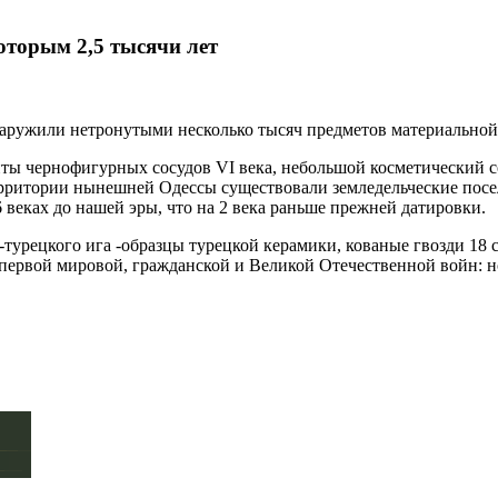
оторым 2,5 тысячи лет
аружили нетронутыми несколько тысяч предметов материальной к
ты чернофигурных сосудов VI века, небольшой косметический с
ерритории нынешней Одессы существовали земледельческие посел
 веках до нашей эры, что на 2 века раньше прежней датировки.
турецкого ига -образцы турецкой керамики, кованые гвозди 18 
первой мировой, гражданской и Великой Отечественной войн: но