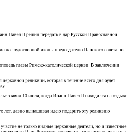
нн Павел II решил передать в дар Русской Православной
писок с чудотворной иконы председателю Папского совета по
оповедь главы Римско-католической церкви. В заключении
церковной реликвии, которая в течение всего дня будет
ду.
 заявил 10 июля, когда Иоанн Павел II находился на отдыхе
го лет, давно вынашивал идею подарить эту реликвию
частие не только видные церковные деятели, но и известные
возможности Папе Римскому совершить пастырскую поездку в