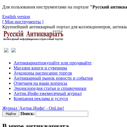
Для пользования инструментами на портале
"Русский антикв
English version
[ Мои инструменты ]
Крупнейший антикварный портал для коллекционеров, антиква
Антиквариат
покупайте или продавайте
Магазин
книги и сувениры
Аукционы
расписание торгов
Антикварный рынок
новости и события
Отвечаем
на ваши вопросы
Энциклопедия
статьи и справочники
Антик.Инфо
ежемесячный журнал
Компания
реклама и услуги
Журнал 'Антик.Инфо' - OnLine!
Поиск:
В мире антиквариата