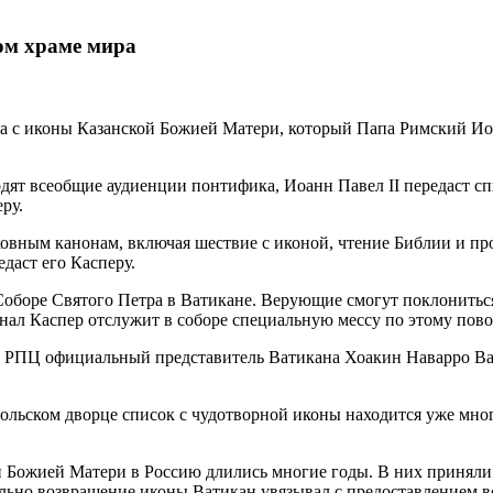
ом храме мира
ка с иконы Казанской Божией Матери, который Папа Римский Иоа
одят всеобщие аудиенции понтифика, Иоанн Павел II передаст с
ру.
ковным канонам, включая шествие с иконой, чтение Библии и пр
даст его Касперу.
Соборе Святого Петра в Ватикане. Верующие смогут поклониться 
нал Каспер отслужит в соборе специальную мессу по этому пово
РПЦ официальный представитель Ватикана Хоакин Наварро Вальс
тольском дворце список с чудотворной иконы находится уже мно
Божией Матери в Россию длились многие годы. В них приняли у
ально возвращение иконы Ватикан увязывал с предоставлением 