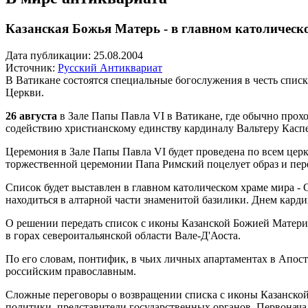
Казанская Божья Матерь - в главном католическ
Дата публикации: 25.08.2004
Источник:
Русский Антиквариат
В Ватикане состоятся специальные богослужения в честь спис
Церкви.
26 августа
в Зале Папы Павла VI в Ватикане, где обычно прох
содействию христианскому единству кардиналу Вальтеру Каспе
Церемония в Зале Папы Павла VI будет проведена по всем цер
торжественной церемонии Папа Римский поцелует образ и пере
Cписок будет выставлен в главном католическом храме мира - 
находиться в алтарной части знаменитой базилики. Днем карди
О решении передать список с иконы Казанской Божией Матери 
в горах североитальянской области Вале-Д'Аоста.
По его словам, понтифик, в чьих личных апартаментах в Апос
российским православным.
Сложные переговоры о возвращении списка с иконы Казанской 
политики, представители государственных органов. Первонач