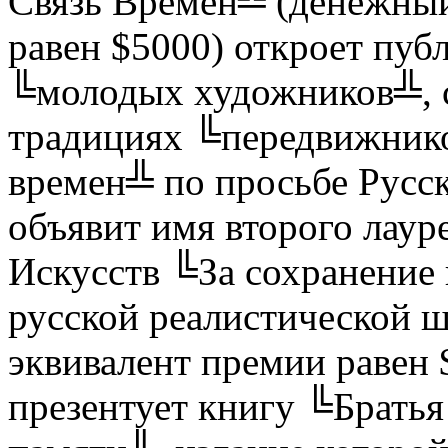
Связь Времен╩ (денежный
равен $5000) откроет пуб
╚молодых художников╩, 
традициях ╚передвижник
времен╩ по просьбе Русск
объявит имя второго лаур
Искусств ╚За сохранение
русской реалистической
эквивалент премии равен 
презентует книгу ╚Братья 