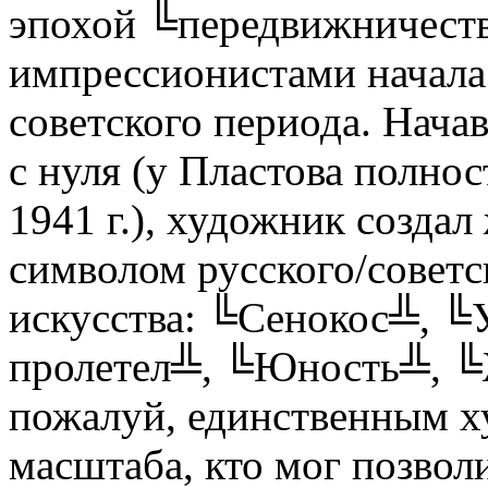
эпохой ╚передвижничеств
импрессионистами начала
советского периода. Начав
с нуля (у Пластова полно
1941 г.), художник созда
символом русского/советс
искусства: ╚Сенокос╩, 
пролетел╩, ╚Юность╩, ╚Ж
пожалуй, единственным х
масштаба, кто мог позволи