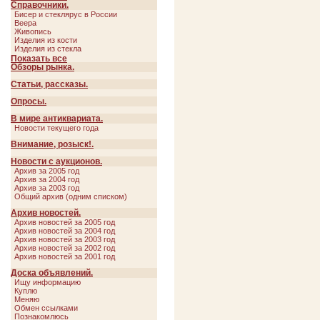
Украшения
Справочники.
Фаянс
Бисер и стеклярус в России
Веера
Живопись
Изделия из кости
Изделия из стекла
Изделия из черных и цветных...
Показать все
Свернуть
Каменные вазы и камнерезные...
Обзоры рынка.
Мебель
Оружие
Статьи, рассказы.
Осветительные приборы
Фарфор
Опросы.
Фаянс
Часы
В мире антиквариата.
Ювелирные украшения
Новости текущего года
Внимание, розыск!.
Новости с аукционов.
Архив за 2005 год
Архив за 2004 год
Архив за 2003 год
Общий архив (одним списком)
Архив новостей.
Архив новостей за 2005 год
Архив новостей за 2004 год
Архив новостей за 2003 год
Архив новостей за 2002 год
Архив новостей за 2001 год
Доска объявлений.
Ищу информацию
Куплю
Меняю
Обмен ссылками
Познакомлюсь