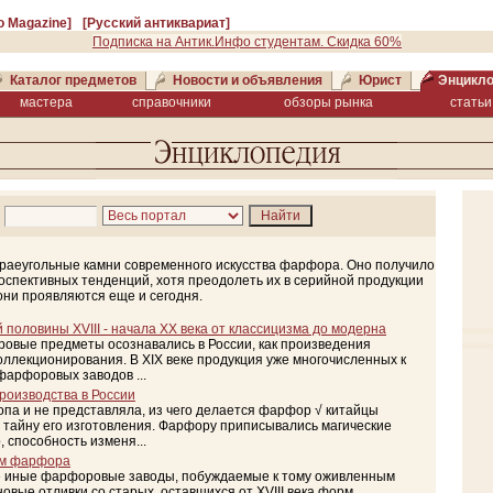
fo Magazine]
[Русский антиквариат]
Подписка на Антик.Инфо студентам. Скидка 60%
Каталог предметов
Новости и объявления
Юрист
Энцикл
мастера
справочники
обзоры рынка
статьи
краеугольные камни современного искусства фарфора. Оно получило
оспективных тенденций, хотя преодолеть их в серийной продукции
они проявляются еще и сегодня.
половины XVIII - начала XX века от классицизма до модерна
оровые предметы осознавались в России, как произведения
оллекционирования. В XIX веке продукция уже многочисленных к
фарфоровых заводов ...
оизводства в России
опа и не представляла, из чего делается фарфор √ китайцы
 тайну его изготовления. Фарфору приписывались магические
, способность изменя...
ам фарфора
ке иные фарфоровые заводы, побуждаемые к тому оживленным
овые отливки со старых, оставшихся от XVIII века форм.