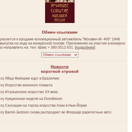
Обмен ссылками
лагается к продаже коллекционный автомобиль "Москвич М- 400" 1948
 выпуска на ходу на конкурсной основе. Преложения на участие в конкурсе
у направлять на: тел. /факс + 380 0512 631.
[
подробнее
]
Новости
короткой строкой
Яйца Фаберже едут в Бразилию
.05]
Искусство военного плаката
.05]
Итальянское искусство ХХ века
.05]
Аукционная неделя на Dorotheum
.05]
Сенсации на торгах искусства Азии в Нью-Йорке
.05]
Barret-Jackson снова распродает во Флориде раритетные авто
.05]