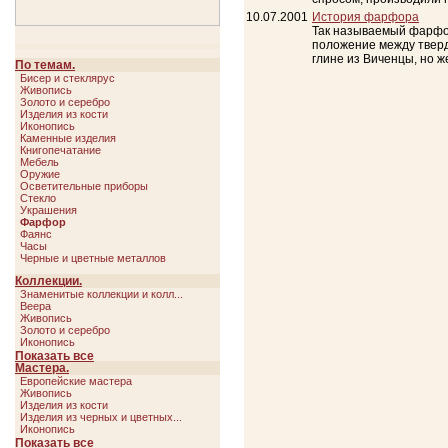
10.07.2001
История фарфора
Так называемый фарфор
положение между тверд
глине из Виченцы, но же
По темам.
Бисер и стеклярус
Живопись
Золото и серебро
Изделия из кости
Иконопись
Каменные изделия
Книгопечатание
Мебель
Оружие
Осветительные приборы
Стекло
Украшения
Фарфор
Фаянс
Часы
Черные и цветные металлов
Коллекции.
Знаменитые коллекции и колл...
Веера
Живопись
Золото и серебро
Иконопись
Мебель
Показать все
Свернуть
Оружие
Мастера.
Украшения
Европейские мастера
Фарфор
Живопись
Изделия из кости
Изделия из черных и цветных...
Иконопись
Словарь русских художников
Показать все
Свернуть