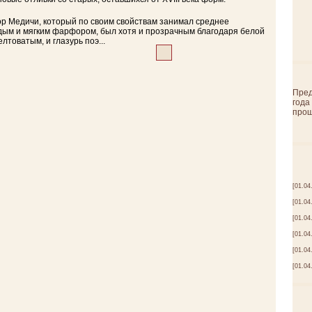
 Медичи, который по своим свойствам занимал среднее
ым и мягким фарфором, был хотя и прозрачным благодаря белой
лтоватым, и глазурь поэ...
Пред
года
прош
[01.04
[01.04
[01.04
[01.04
[01.04
[01.04