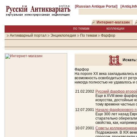
[Russian Antique Portal]
[Antiq.In
Интернет-магазин
по темам
коллекции
Антикварный портал
Энциклопедия
По темам
Фарфор
Искать:
Фарфор
На пороге XX века закладывались 
возможность освободиться от ретр
никогда полностью не удавалось и 
21.02.2002
Русский фарфор второй 
Еще в XVIII веке фарф
искусства, достойные к
тому времени частных 
12.07.2001
Начало фарфорового пр
Еще 300 лет назад Евр
старательно оберегали
свойства, как, например
10.07.2001
Советы коллекционер
Подражания. В XIX ве
спросом, производили н