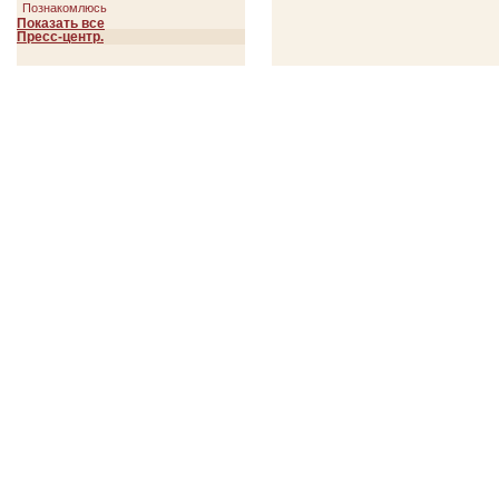
Познакомлюсь
Продам
Показать все
Свернуть
Разное
Пресс-центр.