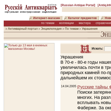
[Russian Antique Portal]
[Antiq.In
Интернет-магазин
Каталог предметов
Нов
по темам
коллекции
мастера
справочни
Антикварный портал
Энциклопедия
По темам
Украшения
Искать:
Украшения
В 70-е - 80-е годы наш
увеличилась почти в тр
природных камней по-пр
дальнейшем их стоимост
14.04.2005
Русские тайны 
Поиски затерян
многих. На раз
всплывать новы
Фаберже. За оке