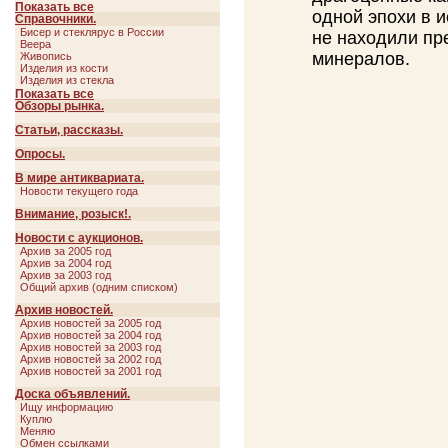
Словарь русских художников
Показать все
Свернуть
одной эпохи в и
Украшения
Справочники.
Фаянс
Бисер и стеклярус в России
не находили пр
Веера
минералов.
Живопись
Изделия из кости
Изделия из стекла
Изделия из черных и цветных...
Показать все
Свернуть
Каменные вазы и камнерезные...
Обзоры рынка.
Мебель
Оружие
Статьи, рассказы.
Осветительные приборы
Фарфор
Опросы.
Фаянс
Часы
В мире антиквариата.
Ювелирные украшения
Новости текущего года
Внимание, розыск!.
Новости с аукционов.
Архив за 2005 год
Архив за 2004 год
Архив за 2003 год
Общий архив (одним списком)
Архив новостей.
Архив новостей за 2005 год
Архив новостей за 2004 год
Архив новостей за 2003 год
Архив новостей за 2002 год
Архив новостей за 2001 год
Доска объявлений.
Ищу информацию
Куплю
Меняю
Обмен ссылками