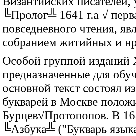
Византийских писателей, 
╚Пролог╩ 1641 г.а √ перва
повседневного чтения, я
собранием житийных и нр
Особой группой изданий X
предназначенные для обу
основной текст состоял и
букварей в Москве полож
Бурцев√Протопопов. В 163
╚Азбука╩ ("Букварь языка