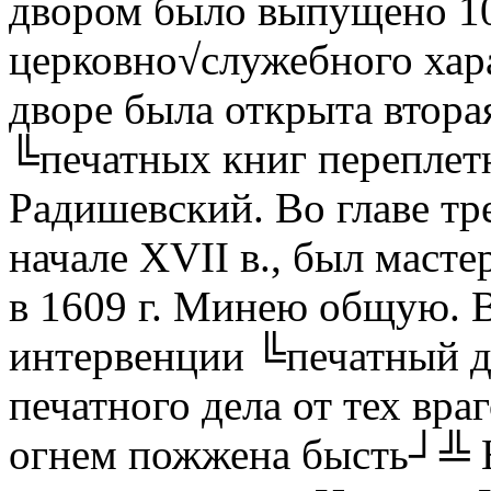
двором было выпущено 1
церковно√служебного хара
дворе была открыта втора
╚печатных книг перепле
Радишевский. Во главе тр
начале XVII в., был маст
в 1609 г. Минею общую. 
интервенции ╚печатный д
печатного дела от тех вра
огнем пожжена бысть┘╩ 