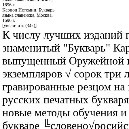
Карион Истомин. Букварь
языка славенска. Москва,
1696 г.
[увеличить (34k)]
К числу лучших изданий 
знаменитый "Букварь" Ка
выпущенный Оружейной п
экземпляров √ сорок три 
гравированные резцом на
русских печатных букваря
новые методы обучения и 
букваре ╚словено√росий