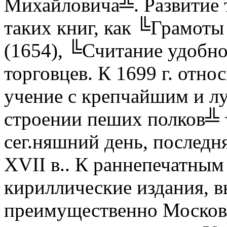
Михайловича╩. Развитие 
таких книг, как ╚Грамот
(1654), ╚Считание удобно
торговцев. К 1699 г. отн
учение с крепчайшим и л
строении пеших полков╩ 
сег.няшний день, последня
XVII в.. К раннепечатным
кириллические издания, 
преимущественно Москов