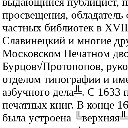
выдающийся публицист, пи
просвещения, обладатель
частных библиотек в XVII
Славинецкий и многие дру
Московском Печатном дво
Бурцов√Протопопов, рук
отделом типографии и и
азбучного дела╩. С 1633 п
печатных книг. В конце 1
была устроена ╚верхняя╩